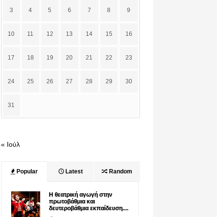
3
4
5
6
7
8
9
10
11
12
13
14
15
16
17
18
19
20
21
22
23
24
25
26
27
28
29
30
31
« Ιούλ
Popular
Latest
Random
Η θεατρική αγωγή στην
πρωτοβάθμια και
δευτεροβάθμια εκπαίδευση....