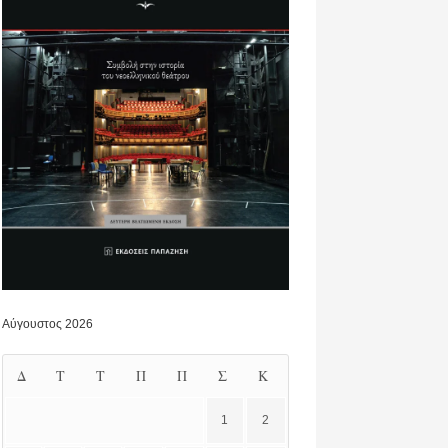
Αύγουστος 2026
Δ
Τ
Τ
Π
Π
Σ
Κ
1
2