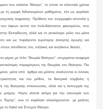
μενο που καλείται “θέατρο”, το οποίο τα τελευταία χρόνια
ε με τη μορφή διδασκομένου μαθήματος, είτε ως εργαλείο
λιτεχνικής έκφρασης.
Πρόθεση του συγγραφέα αποτελεί η
 των όψεων αυτού του πολυδιάστατου φαινομένου, που
στην Εκπαίδευση, αλλά και το γενικότερο ρόλο του μέσα
όσο και ως παράγοντα ευρύτερης άσκησης αγωγής και
 στους αποδέκτες του, ενήλικες και ανηλίκους θεατές.
ο μέρος με τίτλο “Θεωρία Θεάτρου”, επιχειρείται αναφορά
μαντικότερες παραμέτρους της Θεωρίας του Θεάτρου. Πιο
ιμένα, μέσα από άρθρα και μελέτες αναλύονται οι έννοιες
τρικότητας και του μύθου, τα θεατρικά σύμβολα, η
κή της θεατρικής επικοινωνίας, αλλά και η λειτουργία της
ής μνήμης. Λόγος γίνεται ακόμα για την οικονομία των
ν Τέχνης”, ενώ το κεφάλαιο ολοκληρώνεται με μελέτες
 με το Λαϊκό και Έντεχνο Θέατρο.