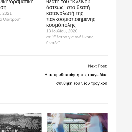
νική/δραματική
θεατή του “Κλεινού
αση
άστεως” στο θεατή
καταναλωτή της
υ, 2021
παγκοσμιοποιημένης
α Θεάτρου"
κοσμόπολης
13 Ιουλίου, 2026
σε "Θέατρο για ανήλικους
θεατές"
Next Post:
Η απομυθοποίηση της τραγωδίας
συνθήκη του νέου τραγικού