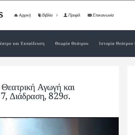
s
Αρχική
Βιβλία
Προφίλ
Επικοινωνία
έατρο και Εκπαίδευση
Θεωρία Θεάτρου
Ιστορία Θεάτρου
 Θεατρική Αγωγή και
7, Διάδραση, 829σ.