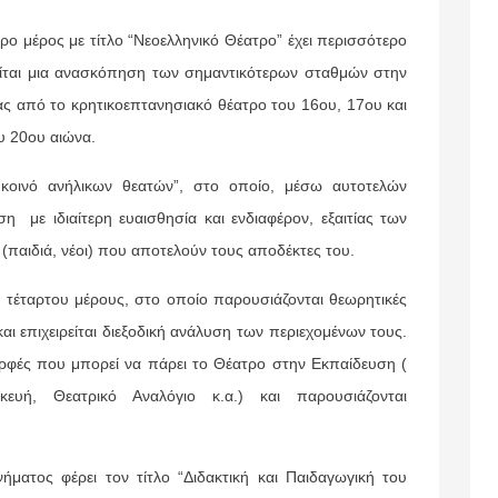
ρο μέρος με τίτλο “Νεοελληνικό Θέατρο” έχει περισσότερο
ρείται μια ανασκόπηση των σημαντικότερων σταθμών στην
ας από το κρητικοεπτανησιακό θέατρο του 16ου, 17ου και
υ 20ου αιώνα.
α κοινό ανήλικων θεατών”, στο οποίο, μέσω αυτοτελών
η με ιδιαίτερη ευαισθησία και ενδιαφέρον, εξαιτίας των
(παιδιά, νέοι) που αποτελούν τους αποδέκτες του.
υ τέταρτου μέρους, στο οποίο παρουσιάζονται θεωρητικές
αι επιχειρείται διεξοδική ανάλυση των περιεχομένων τους.
 μορφές που μπορεί να πάρει το Θέατρο στην Εκπαίδευση (
σκευή, Θεατρικό Αναλόγιο κ.α.) και παρουσιάζονται
ματος φέρει τον τίτλο “Διδακτική και Παιδαγωγική του