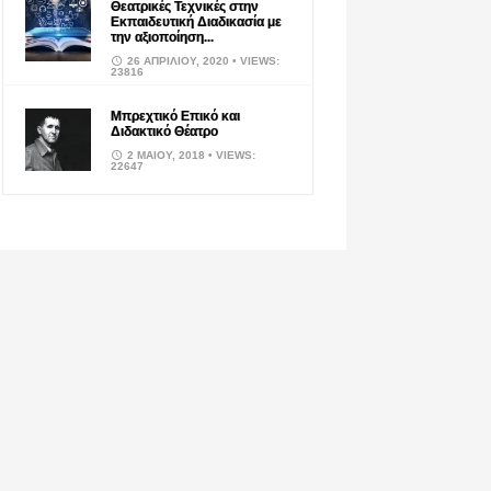
Θεατρικές Τεχνικές στην
Εκπαιδευτική Διαδικασία με
την αξιοποίηση...
26 ΑΠΡΙΛΊΟΥ, 2020
• VIEWS:
23816
Μπρεχτικό Επικό και
Διδακτικό Θέατρο
2 ΜΑΪ́ΟΥ, 2018
• VIEWS:
22647