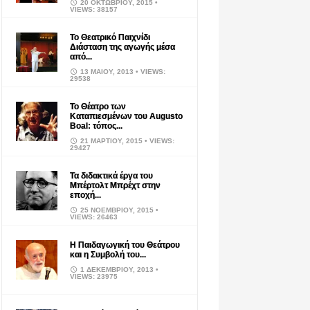
20 ΟΚΤΩΒΡΊΟΥ, 2015
•
VIEWS: 38157
Το Θεατρικό Παιχνίδι
Διάσταση της αγωγής μέσα
από...
13 ΜΑΪ́ΟΥ, 2013
• VIEWS:
29538
Το Θέατρο των
Καταπιεσμένων του Augusto
Boal: τόπος...
21 ΜΑΡΤΊΟΥ, 2015
• VIEWS:
29427
Τα διδακτικά έργα του
Μπέρτολτ Μπρέχτ στην
εποχή...
25 ΝΟΕΜΒΡΊΟΥ, 2015
•
VIEWS: 26463
Η Παιδαγωγική του Θεάτρου
και η Συμβολή του...
1 ΔΕΚΕΜΒΡΊΟΥ, 2013
•
VIEWS: 23975