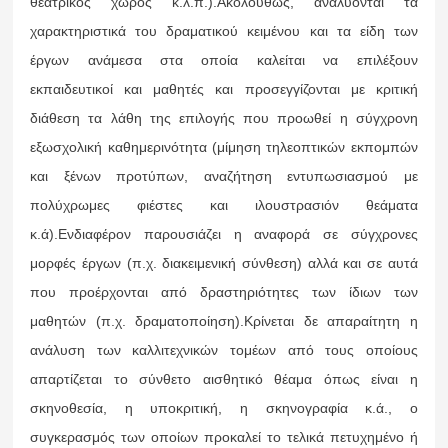
θεατρικός χώρος κ.λ.π.).Ακολούθως, αναλύονται τα
χαρακτηριστικά του δραματικού κειμένου και τα είδη των
έργων ανάμεσα στα οποία καλείται να επιλέξουν
εκπαιδευτικοί και μαθητές και προσεγγίζονται με κριτική
διάθεση τα λάθη της επιλογής που προωθεί η σύγχρονη
εξωσχολική καθημερινότητα (μίμηση τηλεοπτικών εκπομπών
και ξένων προτύπων, αναζήτηση εντυπωσιασμού με
πολύχρωμες φιέστες και ιλουστρασιόν θεάματα
κ.ά).Ενδιαφέρον παρουσιάζει η αναφορά σε σύγχρονες
μορφές έργων (π.χ. διακειμενική σύνθεση) αλλά και σε αυτά
που προέρχονται από δραστηριότητες των ίδιων των
μαθητών (π.χ. δραματοποίηση).Κρίνεται δε απαραίτητη η
ανάλυση των καλλιτεχνικών τομέων από τους οποίους
απαρτίζεται το σύνθετο αισθητικό θέαμα όπως είναι η
σκηνοθεσία, η υποκριτική, η σκηνογραφία κ.ά., ο
συγκερασμός των οποίων προκαλεί το τελικά πετυχημένο ή