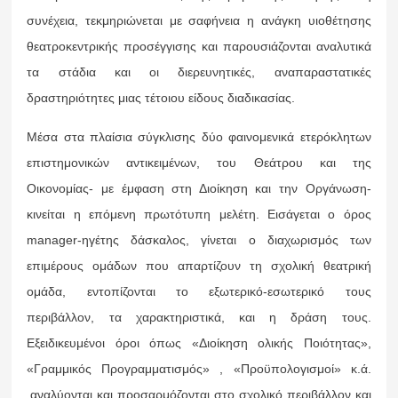
συνέχεια, τεκμηριώνεται με σαφήνεια η ανάγκη υιοθέτησης
θεατροκεντρικής προσέγγισης και παρουσιάζονται αναλυτικά
τα στάδια και οι διερευνητικές, αναπαραστατικές
δραστηριότητες μιας τέτοιου είδους διαδικασίας.
Μέσα στα πλαίσια σύγκλισης δύο φαινομενικά ετερόκλητων
επιστημονικών αντικειμένων, του Θεάτρου και της
Οικονομίας- με έμφαση στη Διοίκηση και την Οργάνωση-
κινείται η επόμενη πρωτότυπη μελέτη. Εισάγεται ο όρος
manager-ηγέτης δάσκαλος, γίνεται ο διαχωρισμός των
επιμέρους ομάδων που απαρτίζουν τη σχολική θεατρική
ομάδα, εντοπίζονται το εξωτερικό-εσωτερικό τους
περιβάλλον, τα χαρακτηριστικά, και η δράση τους.
Εξειδικευμένοι όροι όπως «Διοίκηση ολικής Ποιότητας»,
«Γραμμικός Προγραμματισμός» , «Προϋπολογισμοί» κ.ά.
,αναλύονται και προσαρμόζονται στο σχολικό περιβάλλον και