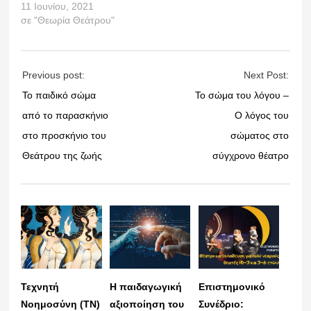
11 Ιουνίου, 2021
σε "Θεωρία Θεάτρου"
Previous post:
Next Post:
Το παιδικό σώμα
Το σώμα του λόγου –
από το παρασκήνιο
Ο λόγος του
στο προσκήνιο του
σώματος στο
Θεάτρου της ζωής
σύγχρονο θέατρο
Τεχνητή
Η παιδαγωγική
Επιστημονικό
Νοημοσύνη (ΤΝ)
αξιοποίηση του
Συνέδριο: