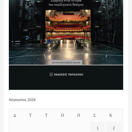
Αύγουστος 2026
Δ
Τ
Τ
Π
Π
Σ
Κ
1
2