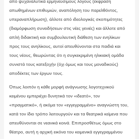
από ψυχαναλυτικά ερμηνεύσιμους λόγους (έκφραση
απωθημένων επιθυμιών, αναπόληση του παρελθόντος,
υπεραναπλήρωση), άλλοτε από ιδεολογικές σκοπιμότητες
(διαμόρφωση συνειδήσεων στις νέες γενιές) και άλλοτε από
απλή διδακτική και συμβουλευτική διάθεση των ενηλίκων
προς τους ανηλίκους, αυτοί απευθύνονται στα παιδιά και
τους νέους, θεωρώντας ότι η συγκεκριμένη ηλικιακή ομάδα
συνιστά τους κατεξοχήν (όχι όμως και τους μοναδικούς)
αποδέκτες των έργων τους.
Όπως λοιπόν η κάθε μορφή ανάγνωσης λογοτεχνικού
κειμένου εμπεριέχει δυνητικά τον «ιδεατό», τον
«πραγματικό», ή ακόμα τον «εγγεγραμμένο» αναγνώστη του,
κατά τον ίδιο τρόπο λειτουργούν και τα θεατρικά κείμενα που
απευθύνονται σε νεανικά κοινά. Επιπροσθέτως όμως στο
θέατρο, αυτή η αρχική εικόνα του κειμενικά εγγεγραμμένου