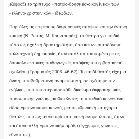
εξέφραζε το τρίπτυχο «πατρίς-θρησκεία-οικογένεια» των
«ελληνο-χριστιανικών» ιδεωδών.
Παρ’ όλες τις επιμέρους διαφορετικές απόψεις και την έντονη
κριτική (Β. Ρώτας, Μ. Κουντουράς), το θέατρο για παιδιά
τόσο ως σχολική δραστηριότητα, όσο και ως αυτοδύναμη
καλλιτεχνική δημιουργία, ήταν απόλυτα ταυτισμένο με τις
δασκαλοκεντρικές παιδαγωγικές απόψεις του ερβαρτιανού
σχολείου (Γραμματάς 2003: 46-62). Το παιδί-θεατής είχε μια
άνιση, υποβαθμισμένη αντιμετώπιση, σε σχέση με τον
ενήλικο, που του στερούσε κάθε δικαίωμα έκφρασης μιας
προσωπικής γνώμης, καθιστώντας το «παιδικό κοινό» ένα
είδος «μειονοτικού» κοινού, μια περιθωριακή κατηγορία
θεατών, που ως τέτοια υφίστατο κοινή αντιμετώπιση, όπως
και όποια άλλη «μειονοτική» ομάδα (έγχρωμοι, γυναίκες,
εθνότητες).