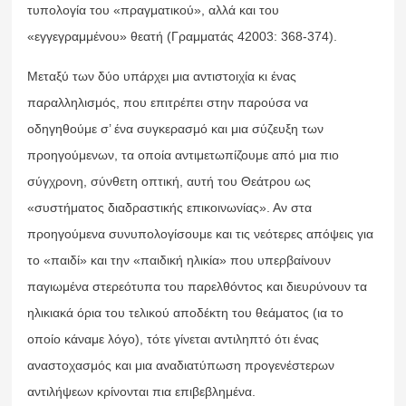
τυπολογία του «πραγματικού», αλλά και του
«εγγεγραμμένου» θεατή (Γραμματάς 42003: 368-374).
Μεταξύ των δύο υπάρχει μια αντιστοιχία κι ένας
παραλληλισμός, που επιτρέπει στην παρούσα να
οδηγηθούμε σ’ ένα συγκερασμό και μια σύζευξη των
προηγούμενων, τα οποία αντιμετωπίζουμε από μια πιο
σύγχρονη, σύνθετη οπτική, αυτή του Θεάτρου ως
«συστήματος διαδραστικής επικοινωνίας». Αν στα
προηγούμενα συνυπολογίσουμε και τις νεότερες απόψεις για
το «παιδί» και την «παιδική ηλικία» που υπερβαίνουν
παγιωμένα στερεότυπα του παρελθόντος και διευρύνουν τα
ηλικιακά όρια του τελικού αποδέκτη του θεάματος (ια το
οποίο κάναμε λόγο), τότε γίνεται αντιληπτό ότι ένας
αναστοχασμός και μια αναδιατύπωση προγενέστερων
αντιλήψεων κρίνονται πια επιβεβλημένα.