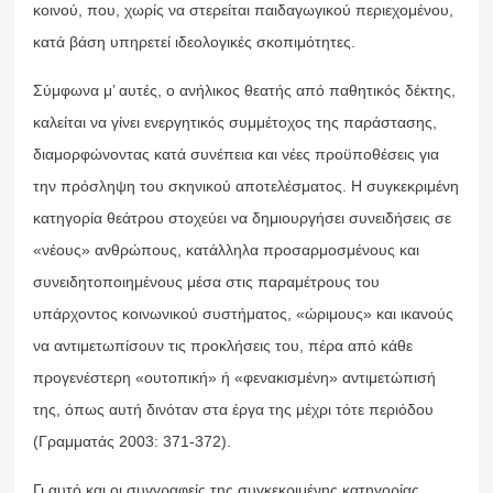
κοινού, που, χωρίς να στερείται παιδαγωγικού περιεχομένου,
κατά βάση υπηρετεί ιδεολογικές σκοπιμότητες.
Σύμφωνα μ’ αυτές, ο ανήλικος θεατής από παθητικός δέκτης,
καλείται να γίνει ενεργητικός συμμέτοχος της παράστασης,
διαμορφώνοντας κατά συνέπεια και νέες προϋποθέσεις για
την πρόσληψη του σκηνικού αποτελέσματος. Η συγκεκριμένη
κατηγορία θεάτρου στοχεύει να δημιουργήσει συνειδήσεις σε
«νέους» ανθρώπους, κατάλληλα προσαρμοσμένους και
συνειδητοποιημένους μέσα στις παραμέτρους του
υπάρχοντος κοινωνικού συστήματος, «ώριμους» και ικανούς
να αντιμετωπίσουν τις προκλήσεις του, πέρα από κάθε
προγενέστερη «ουτοπική» ή «φενακισμένη» αντιμετώπισή
της, όπως αυτή δινόταν στα έργα της μέχρι τότε περιόδου
(Γραμματάς 2003: 371-372).
Γι αυτό και οι συγγραφείς της συγκεκριμένης κατηγορίας,