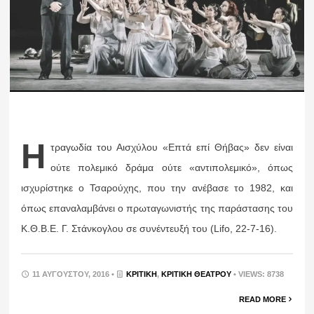
Η
τραγωδία του Αισχύλου «Επτά επί Θήβας» δεν είναι
ούτε πολεμικό δράμα ούτε «αντιπολεμικό», όπως
ισχυρίστηκε ο Τσαρούχης, που την ανέβασε το 1982, και
όπως επαναλαμβάνει ο πρωταγωνιστής της παράστασης του
Κ.Θ.Β.Ε. Γ. Στάνκογλου σε συνέντευξή του (Lifo, 22-7-16).
11 ΑΥΓΟΎΣΤΟΥ, 2016 •
ΚΡΙΤΙΚΉ
,
ΚΡΙΤΙΚΉ ΘΕΆΤΡΟΥ
• VIEWS: 8738
READ MORE