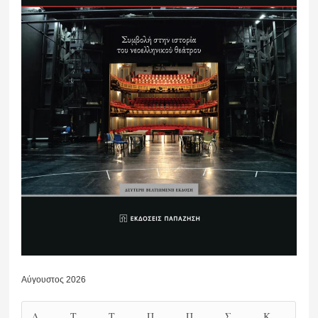
Αύγουστος 2026
Δ
Τ
Τ
Π
Π
Σ
Κ