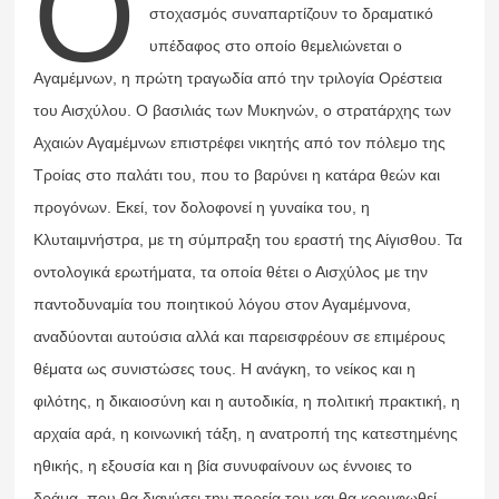
Ο
στοχασμός συναπαρτίζουν το δραματικό
υπέδαφος στο οποίο θεμελιώνεται ο
Αγαμέμνων, η πρώτη τραγωδία από την τριλογία Ορέστεια
του Αισχύλου. Ο βασιλιάς των Μυκηνών, ο στρατάρχης των
Αχαιών Αγαμέμνων επιστρέφει νικητής από τον πόλεμο της
Τροίας στο παλάτι του, που το βαρύνει η κατάρα θεών και
προγόνων. Εκεί, τον δολοφονεί η γυναίκα του, η
Κλυταιμνήστρα, με τη σύμπραξη του εραστή της Αίγισθου. Τα
οντολογικά ερωτήματα, τα οποία θέτει ο Αισχύλος με την
παντοδυναμία του ποιητικού λόγου στον Αγαμέμνονα,
αναδύονται αυτούσια αλλά και παρεισφρέουν σε επιμέρους
θέματα ως συνιστώσες τους. Η ανάγκη, το νείκος και η
φιλότης, η δικαιοσύνη και η αυτοδικία, η πολιτική πρακτική, η
αρχαία αρά, η κοινωνική τάξη, η ανατροπή της κατεστημένης
ηθικής, η εξουσία και η βία συνυφαίνουν ως έννοιες το
δράμα, που θα διανύσει την πορεία του και θα κορυφωθεί