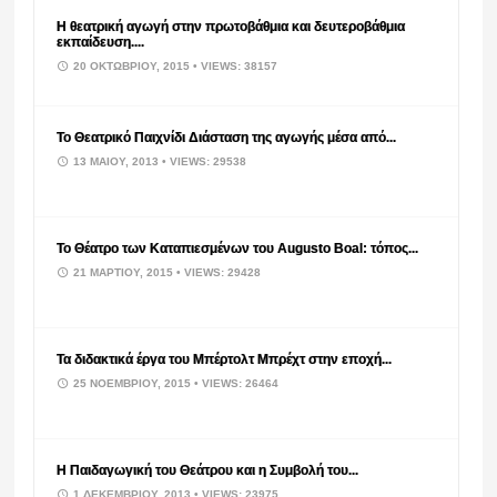
Η θεατρική αγωγή στην πρωτοβάθμια και δευτεροβάθμια
εκπαίδευση....
20 ΟΚΤΩΒΡΊΟΥ, 2015
• VIEWS: 38157
Το Θεατρικό Παιχνίδι Διάσταση της αγωγής μέσα από...
13 ΜΑΪ́ΟΥ, 2013
• VIEWS: 29538
Το Θέατρο των Καταπιεσμένων του Augusto Boal: τόπος...
21 ΜΑΡΤΊΟΥ, 2015
• VIEWS: 29428
Τα διδακτικά έργα του Μπέρτολτ Μπρέχτ στην εποχή...
25 ΝΟΕΜΒΡΊΟΥ, 2015
• VIEWS: 26464
Η Παιδαγωγική του Θεάτρου και η Συμβολή του...
1 ΔΕΚΕΜΒΡΊΟΥ, 2013
• VIEWS: 23975