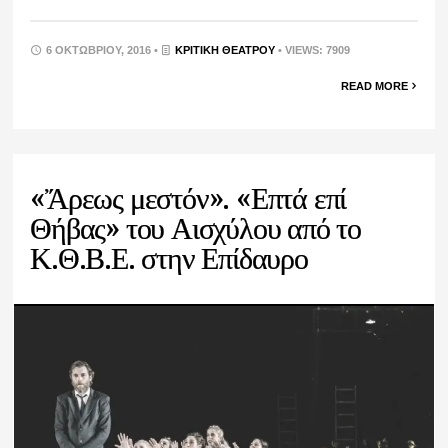
6 ΟΚΤΩΒΡΊΟΥ, 2016 •
ΚΡΙΤΙΚΉ ΘΕΆΤΡΟΥ
• VIEWS: 7909
READ MORE
«Ἄρεως μεστόν». «Επτά επί
Θήβας» του Αισχύλου από το
Κ.Θ.Β.Ε. στην Επίδαυρο