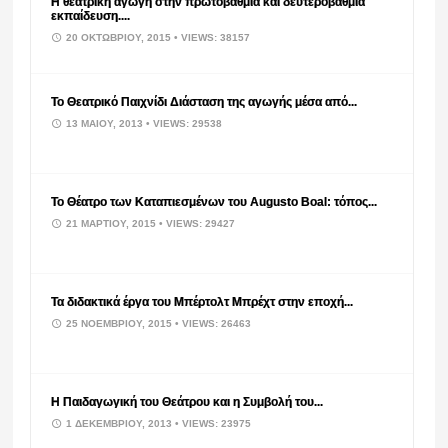
Η θεατρική αγωγή στην πρωτοβάθμια και δευτεροβάθμια
εκπαίδευση....
20 ΟΚΤΩΒΡΊΟΥ, 2015
• VIEWS: 38157
Το Θεατρικό Παιχνίδι Διάσταση της αγωγής μέσα από...
13 ΜΑΪ́ΟΥ, 2013
• VIEWS: 29538
Το Θέατρο των Καταπιεσμένων του Augusto Boal: τόπος...
21 ΜΑΡΤΊΟΥ, 2015
• VIEWS: 29427
Τα διδακτικά έργα του Μπέρτολτ Μπρέχτ στην εποχή...
25 ΝΟΕΜΒΡΊΟΥ, 2015
• VIEWS: 26463
Η Παιδαγωγική του Θεάτρου και η Συμβολή του...
1 ΔΕΚΕΜΒΡΊΟΥ, 2013
• VIEWS: 23975