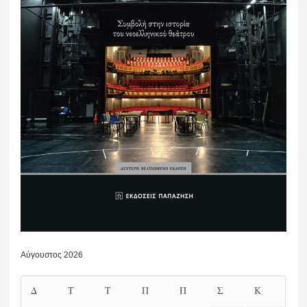
Αύγουστος 2026
Δ
Τ
Τ
Π
Π
Σ
Κ