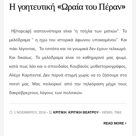
Η γοητευτική «Ωραία του Πέραν»
Η[/ropcap] σαπουνόπερα είναι “η τσίχλα των ματιών”. Το
μελόδραμα “ η ηχώ του ιστορικά άφωνου υποκειμένου”. Και
πάει λέγοντας. Τα τσιτάτα και τα γνωμικά δεν έχουν τελειωμό.
Και δικαίως. Το μελόδραμα είναι το καθημερινό μας ψωμί,
κατά πως λέει και ο σπουδαίος Κουβανός μυθιστοριογράφος,
Αλέχο Καρπεντιέ. Δεν περνά στιγμή χωρίς να το ζήσουμε στο
πετσί μας. Μας πολιορκεί: από την τηλεόραση μέχρι τους
δακρύβρεχτους λόγους των πολιτικών.
1 ΝΟΕΜΒΡΊΟΥ, 2016 •
ΚΡΙΤΙΚΉ
,
ΚΡΙΤΙΚΉ ΘΕΆΤΡΟΥ
• VIEWS: 7962
READ MORE