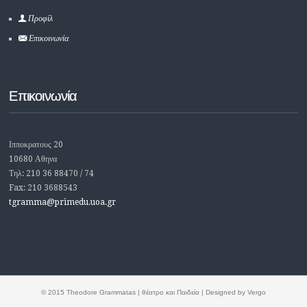
Προφίλ
Επικοινωνία
Επικοινωνία
Ιπποκρατους 20
10680 Αθηνα
Τηλ: 210 36 88470 / 74
Fax: 210 3688543
tgramma@primedu.uoa.gr
© 2015 Theodore Grammatas | θέατρο και Παιδεία | Designed by Vergo