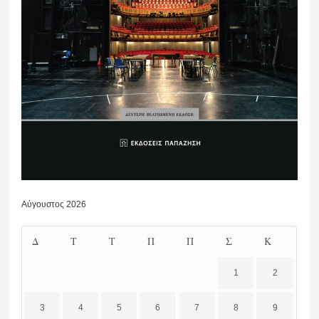
Αύγουστος 2026
Δ
Τ
Τ
Π
Π
Σ
Κ
1
2
3
4
5
6
7
8
9