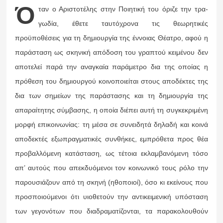
Ό
ταν ο Αριστοτέλης στην Ποιητική του όριζε την τρα­
γωδία, έθετε ταυτόχρονα τις θεωρητικές
προϋποθέσεις για τη δημιουργία της έννοιας Θέατρο, αφού η
παράσταση ως σκηνική απόδοση του γραπτού κειμένου δεν
αποτελεί πα­ρά την αναγκαία παράμετρο δια της οποίας η
πρόθεση του δημιουργού κοινοποιείται στους αποδέκτες της
δια των σημείων της παράστασης και τη δημιουργία της
απαραίτη­της σύμβασης, η οποία διέπει αυτή τη συγκεκριμένη
μορφή επικοινωνίας: τη μέσα σε συνειδητά δηλαδή και κοινά
α­ποδεκτές εξωπραγματικές συνθήκες, εμπρόθετα προς θέα
προβαλλόμενη κατάσταση, ως τέτοια εκλαμβανόμενη τόσο
απ’ αυτούς που απεκδυόμενοι τον κοινωνικό τους ρόλο την
παρουσιάζουν από τη σκηνή (ηθοποιοί), όσο κι εκεί­νους που
προσποιούμενοι ότι υιοθετούν την αντικειμενική υπόσταση
των γεγονότων που διαδραματίζονται, τα πα­ρακολουθούν