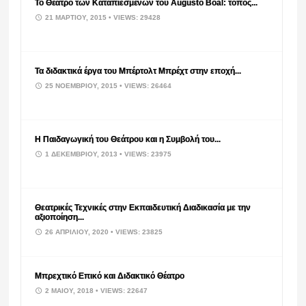
Το Θέατρο των Καταπιεσμένων του Augusto Boal: τόπος...
21 ΜΑΡΤΊΟΥ, 2015
• VIEWS: 29428
Τα διδακτικά έργα του Μπέρτολτ Μπρέχτ στην εποχή...
25 ΝΟΕΜΒΡΊΟΥ, 2015
• VIEWS: 26464
Η Παιδαγωγική του Θεάτρου και η Συμβολή του...
1 ΔΕΚΕΜΒΡΊΟΥ, 2013
• VIEWS: 23975
Θεατρικές Τεχνικές στην Εκπαιδευτική Διαδικασία με την
αξιοποίηση...
26 ΑΠΡΙΛΊΟΥ, 2020
• VIEWS: 23825
Μπρεχτικό Επικό και Διδακτικό Θέατρο
2 ΜΑΪ́ΟΥ, 2018
• VIEWS: 22647