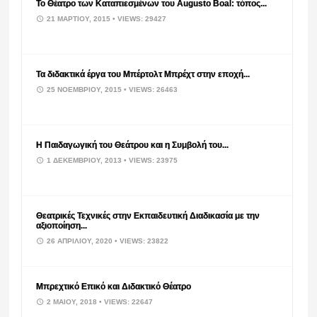
Το Θέατρο των Καταπιεσμένων του Augusto Boal: τόπος...
21 ΜΑΡΤΊΟΥ, 2015
• VIEWS: 29427
Τα διδακτικά έργα του Μπέρτολτ Μπρέχτ στην εποχή...
25 ΝΟΕΜΒΡΊΟΥ, 2015
• VIEWS: 26463
Η Παιδαγωγική του Θεάτρου και η Συμβολή του...
1 ΔΕΚΕΜΒΡΊΟΥ, 2013
• VIEWS: 23975
Θεατρικές Τεχνικές στην Εκπαιδευτική Διαδικασία με την
αξιοποίηση...
26 ΑΠΡΙΛΊΟΥ, 2020
• VIEWS: 23822
Μπρεχτικό Επικό και Διδακτικό Θέατρο
2 ΜΑΪ́ΟΥ, 2018
• VIEWS: 22647