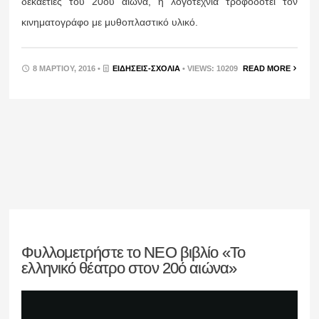
δεκαετίες του 20ού αιώνα, η λογοτεχνία τροφοδοτεί τον
κινηματογράφο με μυθοπλαστικό υλικό.
8 ΜΑΡΤΊΟΥ, 2016 •
ΕΙΔΉΣΕΙΣ-ΣΧΟΛΙΑ
• VIEWS: 10209
READ MORE
Φυλλομετρήστε το ΝΕΟ βιβλίο «Το
ελληνικό θέατρο στον 20ό αιώνα»