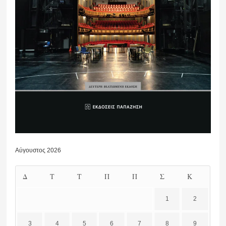
Αύγουστος 2026
Δ
Τ
Τ
Π
Π
Σ
Κ
1
2
3
4
5
6
7
8
9