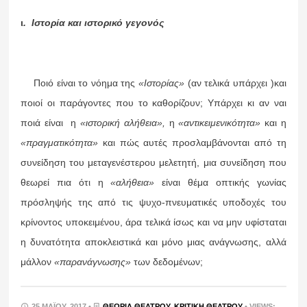
ι
. Ιστορία και ιστορικό γεγονός
Ποιό είναι το νόημα της
«Ιστορίας»
(αν τελικά υπάρχει )και
ποιοί οι παράγοντες που το καθορίζουν; Υπάρχει κι αν ναι
ποιά είναι η
«ιστορική αλήθεια»,
η
«αντικειμενικότητα»
και η
«πραγματικότητα»
και πώς αυτές προσλαμβάνονται από τη
συνείδηση του μεταγενέστερου μελετητή, μια συνείδηση που
θεωρεί πια ότι η
«αλήθεια»
είναι θέμα οπτικής γωνίας
πρόσληψής της από τις ψυχο-πνευματικές υποδοχές του
κρίνοντος υποκειμένου, άρα τελικά ίσως και να μην υφίσταται
η δυνατότητα αποκλειστικά και μόνο μιας ανάγνωσης, αλλά
μάλλον
«παρανάγνωσης»
των δεδομένων;
25 ΜΑΪ́ΟΥ, 2017 •
ΘΕΩΡΊΑ ΘΕΆΤΡΟΥ
,
ΚΡΙΤΙΚΉ ΘΕΆΤΡΟΥ
• VIEWS: