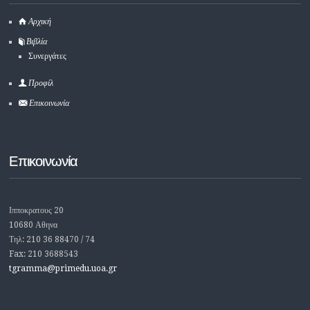
Αρχική
Βιβλία
Συνεργάτες
Προφίλ
Επικοινωνία
Επικοινωνία
Ιπποκρατους 20
10680 Αθηνα
Τηλ: 210 36 88470 / 74
Fax: 210 3688543
tgramma@primedu.uoa.gr