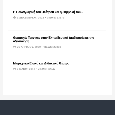
Η Παιδαγωγική του Θεάτρου και η Συμβολή του...
1 ΔΕΚΕΜΒΡΊΟΥ, 2013
• VIEWS: 23975
Θεατρικές Τεχνικές στην Εκπαιδευτική Διαδικασία με την
αξιοποίηση...
26 ΑΠΡΙΛΊΟΥ, 2020
• VIEWS: 23819
Μπρεχτικό Επικό και Διδακτικό Θέατρο
2 ΜΑΪ́ΟΥ, 2018
• VIEWS: 22647