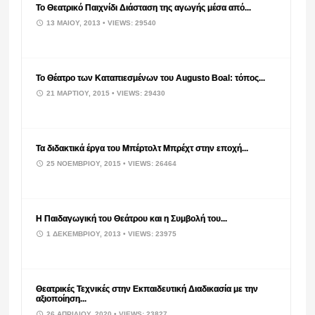
Το Θεατρικό Παιχνίδι Διάσταση της αγωγής μέσα από...
13 ΜΑΪ́ΟΥ, 2013
• VIEWS: 29540
Το Θέατρο των Καταπιεσμένων του Augusto Boal: τόπος...
21 ΜΑΡΤΊΟΥ, 2015
• VIEWS: 29430
Τα διδακτικά έργα του Μπέρτολτ Μπρέχτ στην εποχή...
25 ΝΟΕΜΒΡΊΟΥ, 2015
• VIEWS: 26464
Η Παιδαγωγική του Θεάτρου και η Συμβολή του...
1 ΔΕΚΕΜΒΡΊΟΥ, 2013
• VIEWS: 23975
Θεατρικές Τεχνικές στην Εκπαιδευτική Διαδικασία με την
αξιοποίηση...
26 ΑΠΡΙΛΊΟΥ, 2020
• VIEWS: 23827