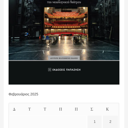
Φεβρουάριος 2025
Δ
Τ
Τ
Π
Π
Σ
Κ
1
2