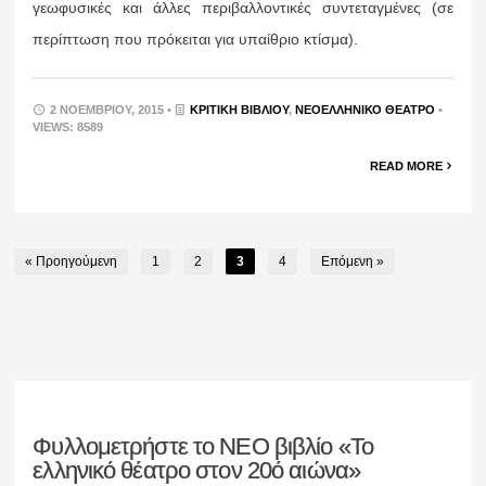
γεωφυσικές και άλλες περιβαλλοντικές συντεταγμένες (σε
περίπτωση που πρόκειται για υπαίθριο κτίσμα).
2 ΝΟΕΜΒΡΊΟΥ, 2015 •
ΚΡΙΤΙΚΉ ΒΙΒΛΊΟΥ
,
ΝΕΟΕΛΛΗΝΙΚΌ ΘΈΑΤΡΟ
•
VIEWS: 8589
READ MORE
« Προηγούμενη
1
2
3
4
Επόμενη »
Φυλλομετρήστε το ΝΕΟ βιβλίο «Το
ελληνικό θέατρο στον 20ό αιώνα»