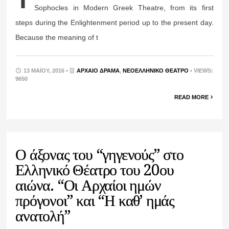
Sophocles in Modern Greek Theatre, from its first
steps during the Enlightenment period up to the present day.
Because the meaning of t
13 ΜΑΪ́ΟΥ, 2016 •
ΑΡΧΑΊΟ ΔΡΆΜΑ
,
ΝΕΟΕΛΛΗΝΙΚΌ ΘΈΑΤΡΟ
• VIEWS:
9650
READ MORE
Ο άξονας του “γηγενούς” στο
Ελληνικό Θέατρο του 20ου
αιώνα. “Οι Αρχαίοι ημών
πρόγονοι” και “Η καθ’ ημάς
ανατολή”