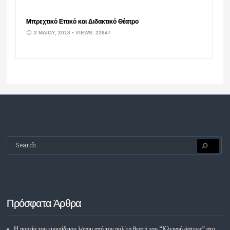
Μπρεχτικό Επικό και Διδακτικό Θέατρο
2 ΜΑΪ́ΟΥ, 2018
• VIEWS: 22647
Πρόσφατα Άρθρα
Η πορεία του ευριπίδειου λόγου από τον πολίτη θεατή του “Κλεινού άστεως” στο