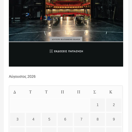
Αύγουστος 2026
Δ
Τ
Τ
Π
Π
Σ
Κ
1
2
3
4
5
6
7
8
9