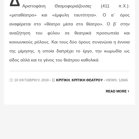
Δ
Αριστοφάνη
Θεσμοφοριάζουσες
(411 π.Χ.):
«μεταθέατρο» και «έμφυλη ταυτότητα». Ο α΄ όρος
αναφέρεται στο «θέατρο μέσα στο θέατρο». Ο β΄ στην
αναζήτηση του φύλου σε θεατρικά προσωπεία και
κοινωνικούς ρόλους. Και τους δύο όρους συνενώνει η έννοια
της μίμησης, η οποία διατρέχει το έργο, την κωμωδία ως
είδος αλλά και το γένος του θεάτρου καθολικά.
10 ΟΚΤΩΒΡΊΟΥ, 2018 •
ΚΡΙΤΙΚΉ
,
ΚΡΙΤΙΚΉ ΘΕΆΤΡΟΥ
• VIEWS: 12665
READ MORE