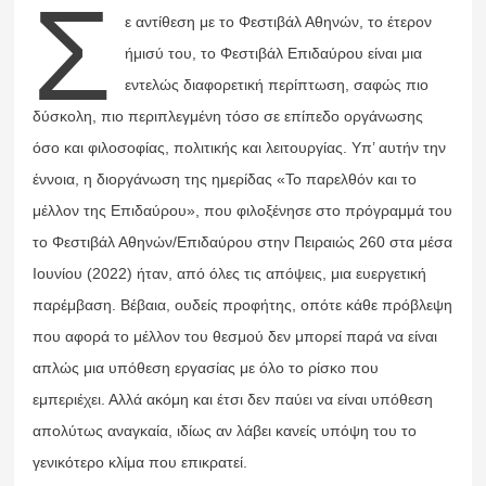
Σ
ε αντίθεση με το Φεστιβάλ Αθηνών, το έτερον
ήμισύ του, το Φεστιβάλ Επιδαύρου είναι μια
εντελώς διαφορετική περίπτωση, σαφώς πιο
δύσκολη, πιο περιπλεγμένη τόσο σε επίπεδο οργάνωσης
όσο και φιλοσοφίας, πολιτικής και λειτουργίας. Υπ’ αυτήν την
έννοια, η διοργάνωση της ημερίδας «Το παρελθόν και το
μέλλον της Επιδαύρου», που φιλοξένησε στο πρόγραμμά του
το Φεστιβάλ Αθηνών/Επιδαύρου στην Πειραιώς 260 στα μέσα
Ιουνίου (2022) ήταν, από όλες τις απόψεις, μια ευεργετική
παρέμβαση. Βέβαια, ουδείς προφήτης, οπότε κάθε πρόβλεψη
που αφορά το μέλλον του θεσμού δεν μπορεί παρά να είναι
απλώς μια υπόθεση εργασίας με όλο το ρίσκο που
εμπεριέχει. Αλλά ακόμη και έτσι δεν παύει να είναι υπόθεση
απολύτως αναγκαία, ιδίως αν λάβει κανείς υπόψη του το
γενικότερο κλίμα που επικρατεί.