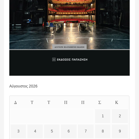
Αύγουστος 2026
Δ
Τ
Τ
Π
Π
Σ
Κ
1
2
3
4
5
6
7
8
9