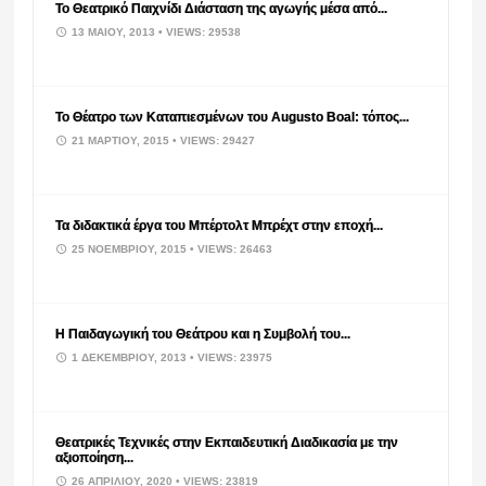
Το Θεατρικό Παιχνίδι Διάσταση της αγωγής μέσα από...
13 ΜΑΪ́ΟΥ, 2013
• VIEWS: 29538
Το Θέατρο των Καταπιεσμένων του Augusto Boal: τόπος...
21 ΜΑΡΤΊΟΥ, 2015
• VIEWS: 29427
Τα διδακτικά έργα του Μπέρτολτ Μπρέχτ στην εποχή...
25 ΝΟΕΜΒΡΊΟΥ, 2015
• VIEWS: 26463
Η Παιδαγωγική του Θεάτρου και η Συμβολή του...
1 ΔΕΚΕΜΒΡΊΟΥ, 2013
• VIEWS: 23975
Θεατρικές Τεχνικές στην Εκπαιδευτική Διαδικασία με την
αξιοποίηση...
26 ΑΠΡΙΛΊΟΥ, 2020
• VIEWS: 23819