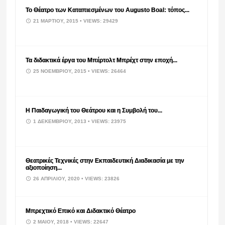
Το Θέατρο των Καταπιεσμένων του Augusto Boal: τόπος...
21 ΜΑΡΤΊΟΥ, 2015
• VIEWS: 29429
Τα διδακτικά έργα του Μπέρτολτ Μπρέχτ στην εποχή...
25 ΝΟΕΜΒΡΊΟΥ, 2015
• VIEWS: 26464
Η Παιδαγωγική του Θεάτρου και η Συμβολή του...
1 ΔΕΚΕΜΒΡΊΟΥ, 2013
• VIEWS: 23975
Θεατρικές Τεχνικές στην Εκπαιδευτική Διαδικασία με την
αξιοποίηση...
26 ΑΠΡΙΛΊΟΥ, 2020
• VIEWS: 23826
Μπρεχτικό Επικό και Διδακτικό Θέατρο
2 ΜΑΪ́ΟΥ, 2018
• VIEWS: 22647