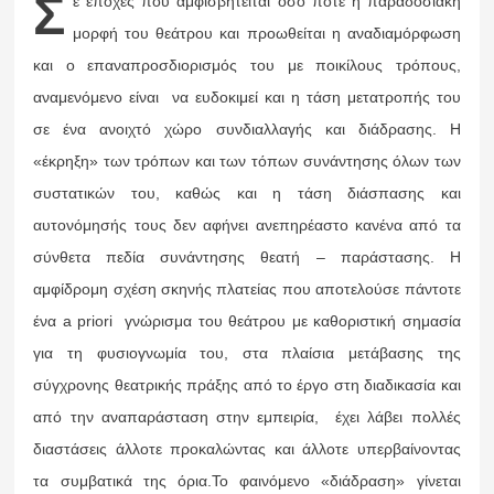
Σ
ε εποχές που αμφισβητείται όσο ποτέ η παραδοσιακή
μορφή του θεάτρου και προωθείται η αναδιαμόρφωση
και ο επαναπροσδιορισμός του με ποικίλους τρόπους,
αναμενόμενο είναι να ευδοκιμεί και η τάση μετατροπής του
σε ένα ανοιχτό χώρο συνδιαλλαγής και διάδρασης. Η
«έκρηξη» των τρόπων και των τόπων συνάντησης όλων των
συστατικών του, καθώς και η τάση διάσπασης και
αυτονόμησής τους δεν αφήνει ανεπηρέαστο κανένα από τα
σύνθετα πεδία συνάντησης θεατή – παράστασης. Η
αμφίδρομη σχέση σκηνής πλατείας που αποτελούσε πάντοτε
ένα a priori γνώρισμα του θεάτρου με καθοριστική σημασία
για τη φυσιογνωμία του, στα πλαίσια μετάβασης της
σύγχρονης θεατρικής πράξης από το έργο στη διαδικασία και
από την αναπαράσταση στην εμπειρία, έχει λάβει πολλές
διαστάσεις άλλοτε προκαλώντας και άλλοτε υπερβαίνοντας
τα συμβατικά της όρια.Το φαινόμενο «διάδραση» γίνεται