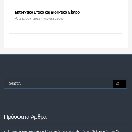
Μπρεχτικό Επικό και Διδακτικό Θέατρο
2 ΜΑΪ́ΟΥ, 2018
• VIEWS: 22647
Πρόσφατα Άρθρα
Η πορεία του ευριπίδειου λόγου από τον πολίτη θεατή του “Κλεινού άστεως” στο