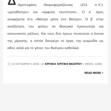
Δ
Αριστοφάνη
Θεσμοφοριάζουσες
(411 π.Χ.):
«μεταθέατρο» και «έμφυλη ταυτότητα». Ο α΄ όρος
αναφέρεται στο «θέατρο μέσα στο θέατρο». Ο β΄ στην
αναζήτηση του φύλου σε θεατρικά προσωπεία και
κοινωνικούς ρόλους. Και τους δύο όρους συνενώνει η έννοια
της μίμησης, η οποία διατρέχει το έργο, την κωμωδία ως
είδος αλλά και το γένος του θεάτρου καθολικά.
10 ΟΚΤΩΒΡΊΟΥ, 2018 •
ΚΡΙΤΙΚΉ
,
ΚΡΙΤΙΚΉ ΘΕΆΤΡΟΥ
• VIEWS: 12665
READ MORE