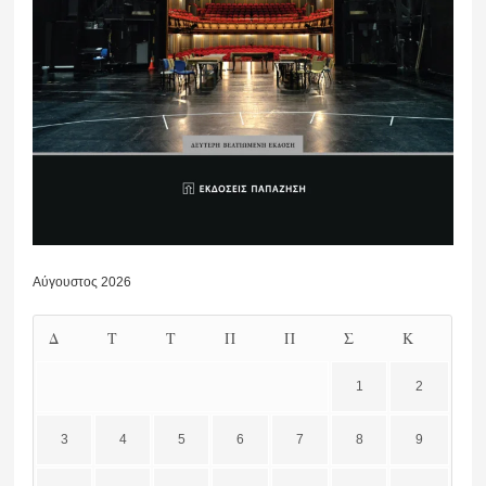
Αύγουστος 2026
Δ
Τ
Τ
Π
Π
Σ
Κ
1
2
3
4
5
6
7
8
9