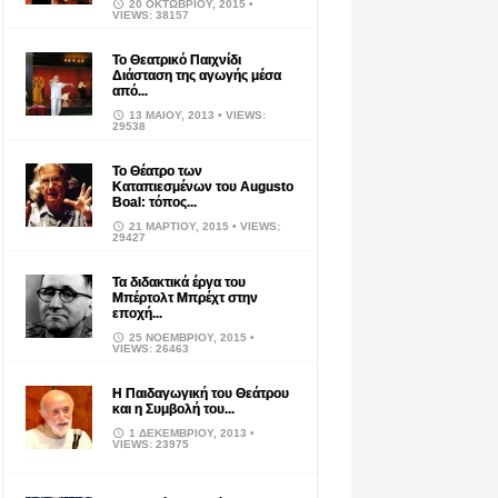
20 ΟΚΤΩΒΡΊΟΥ, 2015
•
VIEWS: 38157
Το Θεατρικό Παιχνίδι
Διάσταση της αγωγής μέσα
από...
13 ΜΑΪ́ΟΥ, 2013
• VIEWS:
29538
Το Θέατρο των
Καταπιεσμένων του Augusto
Boal: τόπος...
21 ΜΑΡΤΊΟΥ, 2015
• VIEWS:
29427
Τα διδακτικά έργα του
Μπέρτολτ Μπρέχτ στην
εποχή...
25 ΝΟΕΜΒΡΊΟΥ, 2015
•
VIEWS: 26463
Η Παιδαγωγική του Θεάτρου
και η Συμβολή του...
1 ΔΕΚΕΜΒΡΊΟΥ, 2013
•
VIEWS: 23975