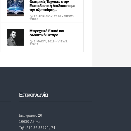
Θεατρικές Τεχνικές στην
Εκπαιδευτική Διαδικασία με
την αξιοποίηση...
26 ΑΠΡΙΛΊΟΥ, 2020
• VIEWS:
23816
Μπρεχτικό Επικό και
Διδακτικό Θέατρο
2 ΜΑΪ́ΟΥ, 2018
• VIEWS:
22647
Επικοινωνία
Ιπποκρατους 20
10680 Αθηνα
Τηλ: 210 36 88470 / 74