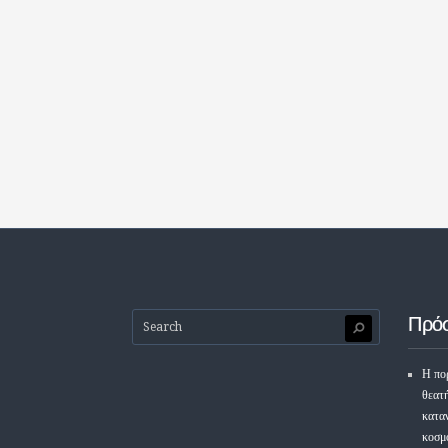
Πρό
Η πορ
θεατ
κατα
κοσμ