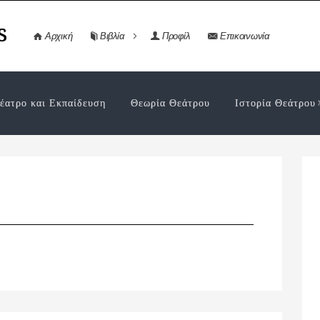
s
Αρχική
Βιβλία
Προφίλ
Επικοινωνία
έατρο και Εκπαίδευση
Θεωρία Θεάτρου
Ιστορία Θεάτρου