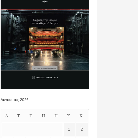
Αύγουστος 2026
Δ
Τ
Τ
Π
Π
Σ
Κ
1
2