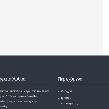
σφατα Άρθρα
Περιεχόμενα
εία του ευριπίδειου λόγου από τον πολίτη
Αρχική
ή του “Κλεινού άστεως” στο θεατή
Βιβλία
ναλωτή της παγκοσμιοποιημένης
Συνεργάτες
όπολης