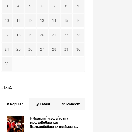
3
4
5
6
7
8
9
10
11
12
13
14
15
16
17
18
19
20
21
22
23
24
25
26
27
28
29
30
31
« Ιούλ
Popular
Latest
Random
Η θεατρική αγωγή στην
πρωτοβάθμια και
δευτεροβάθμια εκπαίδευση....