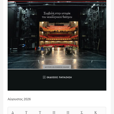
Αύγουστος 2026
Δ
Τ
Τ
Π
Π
Σ
Κ