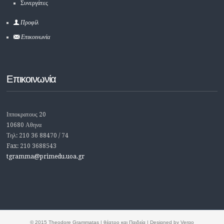
Συνεργάτες
Προφίλ
Επικοινωνία
Επικοινωνία
Ιπποκρατους 20
10680 Αθηνα
Τηλ: 210 36 88470 / 74
Fax: 210 3688543
tgramma@primedu.uoa.gr
© 2015 Theodore Grammatas | θέατρο και Παιδεία | Designed by Vergo