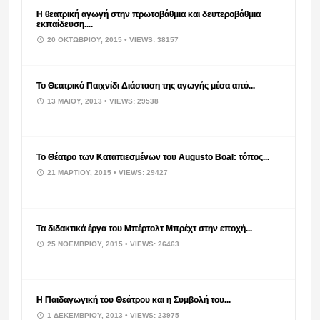
Η θεατρική αγωγή στην πρωτοβάθμια και δευτεροβάθμια
εκπαίδευση....
20 ΟΚΤΩΒΡΊΟΥ, 2015
• VIEWS: 38157
Το Θεατρικό Παιχνίδι Διάσταση της αγωγής μέσα από...
13 ΜΑΪ́ΟΥ, 2013
• VIEWS: 29538
Το Θέατρο των Καταπιεσμένων του Augusto Boal: τόπος...
21 ΜΑΡΤΊΟΥ, 2015
• VIEWS: 29427
Τα διδακτικά έργα του Μπέρτολτ Μπρέχτ στην εποχή...
25 ΝΟΕΜΒΡΊΟΥ, 2015
• VIEWS: 26463
Η Παιδαγωγική του Θεάτρου και η Συμβολή του...
1 ΔΕΚΕΜΒΡΊΟΥ, 2013
• VIEWS: 23975