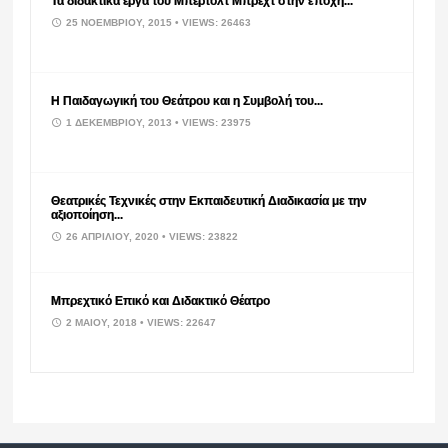
Τα διδακτικά έργα του Μπέρτολτ Μπρέχτ στην εποχή...
25 ΝΟΕΜΒΡΊΟΥ, 2015
• VIEWS: 26463
Η Παιδαγωγική του Θεάτρου και η Συμβολή του...
1 ΔΕΚΕΜΒΡΊΟΥ, 2013
• VIEWS: 23975
Θεατρικές Τεχνικές στην Εκπαιδευτική Διαδικασία με την
αξιοποίηση...
26 ΑΠΡΙΛΊΟΥ, 2020
• VIEWS: 23822
Μπρεχτικό Επικό και Διδακτικό Θέατρο
2 ΜΑΪ́ΟΥ, 2018
• VIEWS: 22647