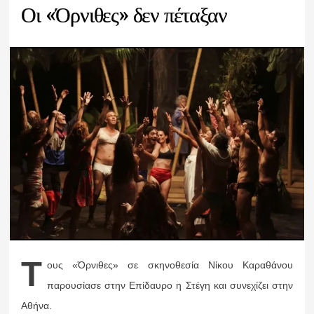
Οι «Όρνιθες» δεν πέταξαν
Τ
ους «Όρνιθες» σε σκηνοθεσία Νίκου Καραθάνου
παρουσίασε στην Επίδαυρο η Στέγη και συνεχίζει στην
Αθήνα.