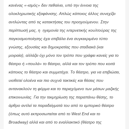
κανένας «-ισμός» δεν πεθαίνει, υπό την έννοια της
ολοκληρωτικής εξαφάνισης. Απλώς κάποιος άλλος συνεχίζει
αντλώντας από τις κατακτήσεις του προηγούμενου. Στην
περίπτωσή μας, η ηγεμονία της ιντερνετικής κουλτούρας της
παγκοσμιοποίησης έχει επιβάλει ένα συγκεκριμένο τύπο
γνώσης, εξουσίας και δημοκρατίας που σταδιακά (και
μοιραία), αλλάζει όχι μόνο τον τρόπο που γράφει κανείς για το
θέατρο ή «πουλά» το θέατρο, αλλά και τον τρόπο που κοιτά
κάποιος το θέατρο και συμμετέχει. Το θέατρο, για να επιβιώσει,
υιοθετεί ολοένα και πιο συχνά τακτικές και θέσεις που
αντανακλούν τη φόρμα και το περιεχόμενο των μέσων μαζικής
επικοινωνίας. Για την τεκμηρίωση της παραπάνω θέσης, το
άρθρο αντλεί τα παραδείγματά του από το εμπορικό θέατρο
(όπως αυτό εκπροσωπείται από το West End και το
Broadway) αλλά και από το εναλλακτικό (θέατρο της