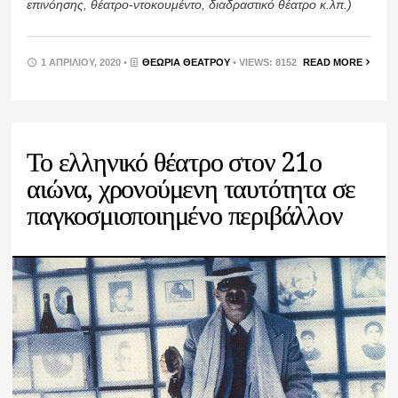
επινόησης, θέατρο-ντοκουμέντο, διαδραστικό θέατρο κ.λπ.)
1 ΑΠΡΙΛΊΟΥ, 2020 •
ΘΕΩΡΊΑ ΘΕΆΤΡΟΥ
• VIEWS: 8152
READ MORE
Το ελληνικό θέατρο στον 21ο
αιώνα, χρονούμενη ταυτότητα σε
παγκοσμιοποιημένο περιβάλλον