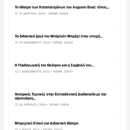
Το Θέατρο των Καταπιεσμένων του Augusto Boal: τόπος...
21 ΜΑΡΤΊΟΥ, 2015
• VIEWS: 29429
Τα διδακτικά έργα του Μπέρτολτ Μπρέχτ στην εποχή...
25 ΝΟΕΜΒΡΊΟΥ, 2015
• VIEWS: 26464
Η Παιδαγωγική του Θεάτρου και η Συμβολή του...
1 ΔΕΚΕΜΒΡΊΟΥ, 2013
• VIEWS: 23975
Θεατρικές Τεχνικές στην Εκπαιδευτική Διαδικασία με την
αξιοποίηση...
26 ΑΠΡΙΛΊΟΥ, 2020
• VIEWS: 23826
Μπρεχτικό Επικό και Διδακτικό Θέατρο
2 ΜΑΪ́ΟΥ, 2018
• VIEWS: 22647