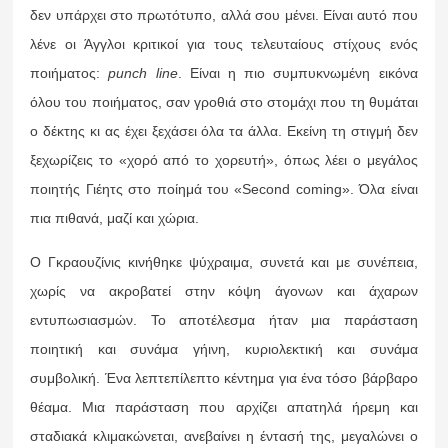
δεν υπάρχει στο πρωτότυπο, αλλά σου μένει. Είναι αυτό που
λένε οι Άγγλοι κριτικοί για τους τελευταίους στίχους ενός
ποιήματος:
punch
line
. Είναι η πιο συμπυκνωμένη εικόνα
όλου του ποιήματος, σαν γροθιά στο στομάχι που τη θυμάται
ο δέκτης κι ας έχει ξεχάσει όλα τα άλλα. Εκείνη τη στιγμή δεν
ξεχωρίζεις το «χορό από το χορευτή», όπως λέει ο μεγάλος
ποιητής Γιέητς στο ποίημά του «Second coming». Όλα είναι
πια πιθανά, μαζί και χώρια.
Ο Γκραουζίνις κινήθηκε ψύχραιμα, συνετά και με συνέπεια,
χωρίς να ακροβατεί στην κόψη άγονων και άχαρων
εντυπωσιασμών. Το αποτέλεσμα ήταν μια παράσταση
ποιητική και συνάμα γήινη, κυριολεκτική και συνάμα
συμβολική. Ένα λεπτεπίλεπτο κέντημα για ένα τόσο βάρβαρο
θέαμα. Μια παράσταση που αρχίζει απατηλά ήρεμη και
σταδιακά κλιμακώνεται, ανεβαίνει η έντασή της, μεγαλώνει ο