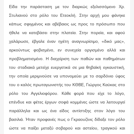
Είδα την παράσταση με τον διαρκώς εξελισσόμενο Χρ.
Στυλιανού στο ρόλο του Ετεοκλή. Στην αρχή μου φάνηκε
κάπως σφιγμένος και αβέβαιος ως προς το πρόσωπο που
ήθελε να κατεβάσει στην πλατεία. Στην πορεία, και αφού
χαλάρωσε, έβγαλε έναν ηγέτη αναγνωρίσιμο, «δικό μας»,
αρκούντως φοβισμένο, εν συνεχεία οργισμένο αλλά και
προβληματισμένο. Η διαχείριση των παθών και παθημάτων
του σταδιακά μετείχε ευεργετικά σε μια θηβαϊκή εγκαυστική,
την οποία μεριμνούσε να υπονομεύει με το σαρδόνιο ύφος
του ο καλός πρωταγωνιστής του ΚΘΒΕ, Γιώργος Καύκας στο
ρόλο του Αγγελιοφόρου. Κάθε φορά που είχε το λόγο,
επένδυε και φέτες έργων σοφά κομμένες ώστε να λειτουργεί
παράλληλα και ως ένα είδος αντίστιξης στον λόγο του
βασιλιά. Ήταν προφανές πως ο Γκραουζίνις δίδαξε τον ρόλο
ώστε να παίξει μεταξύ σοβαρού και αστείου, τραγικού και