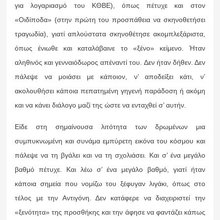
για λογαριασμό του ΚΘΒΕ), όπως πέτυχε και στον
«Οιδίποδα» (στην πρώτη του προσπάθεια να σκηνοθετήσει
τραγωδία), γιατί απλούστατα σκηνοθέτησε ακομπλεξάριστα,
όπως ένιωθε και καταλάβαινε το «ξένο» κείμενο. Ήταν
αληθινός και γενναιόδωρος απέναντί του. Δεν ήταν δήθεν. Δεν
πάλεψε να μοιάσει με κάποιον, ν’ αποδείξει κάτι, ν’
ακολουθήσει κάποια πεπατημένη γηγενή παράδοση ή ακόμη
και να κάνει διάλογο μαζί της ώστε να ενταχθεί σ’ αυτήν.
Είδε στη σημαίνουσα λιτότητα των δρωμένων μια
συμπυκνωμένη και συνάμα εμπύρετη εικόνα του κόσμου και
πάλεψε να τη βγάλει και να τη σχολιάσει. Και σ’ ένα μεγάλο
βαθμό πέτυχε. Και λέω σ’ ένα μεγάλο βαθμό, γιατί ήταν
κάποια σημεία που νομίζω του ξέφυγαν λιγάκι, όπως στο
τέλος με την Αντιγόνη. Δεν κατάφερε να διαχειριστεί την
«ξενότητα» της προσθήκης και την άφησε να φαντάζει κάπως