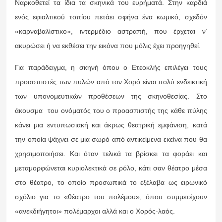
Ναρκοθετεί τα ίδια τα σκηνικά του ευρήματά. Στην καρδιά
ενός εφιαλτικού τοπίου πετάει σφήνα ένα κωμικό, σχεδόν
«καρναβαλίστικο», ιντερμέδιο αστραπή, που έρχεται ν’
ακυρώσει ή να εκθέσει την εικόνα που μόλις έχει προηγηθεί.
Για παράδειγμα, η σκηνή όπου ο Ετεοκλής επιλέγει τους
προασπιστές των πυλών από τον Χορό είναι πολύ ενδεικτική
των υπονομευτικών προθέσεων της σκηνοθεσίας. Στο
άκουσμα του ονόματός του ο προασπιστής της κάθε πύλης
κάνει μια εντυπωσιακή και άκρως θεατρική εμφάνιση, κατά
την οποία ψάχνει σε μια σωρό από αντικείμενα εκείνα που θα
χρησιμοποιήσει. Και όταν τελικά τα βρίσκει τα φοράει και
μεταμορφώνεται κυριολεκτικά σε ρόλο, κάτι σαν θέατρο μέσα
στο θέατρο, το οποίο προσωπικά το εξέλαβα ως ειρωνικό
σχόλιο για το «θέατρο του πολέμου», όπου συμμετέχουν
«ανεκδιήγητοι» πολέμαρχοι αλλά και ο Χορός-λαός.