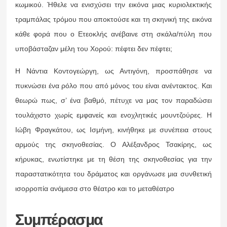
κωμικού. Ήθελε να ενισχύσει την εικόνα μιας κυριολεκτικής
τραμπάλας τρόμου που αποκτούσε και τη σκηνική της εικόνα
κάθε φορά που ο Ετεοκλής ανέβαινε στη σκάλα/πύλη που
υποβάσταζαν μέλη του Χορού: πέφτει δεν πέφτει;
Η Νάντια Κοντογεώργη, ως Αντιγόνη, προσπάθησε να
πυκνώσει ένα ρόλο που από μόνος του είναι ανέντακτος. Και
θεωρώ πως, σ’ ένα βαθμό, πέτυχε να μας τον παραδώσει
τουλάχιστο χωρίς εμφανείς και ενοχλητικές μουντζούρες. Η
Ιώβη Φραγκάτου, ως Ισμήνη, κινήθηκε με συνέπεια στους
αρμούς της σκηνοθεσίας. Ο Αλέξανδρος Τσακίρης, ως
κήρυκας, ενωτίστηκε με τη θέση της σκηνοθεσίας για την
παραστατικότητα του δράματος και οργάνωσε μια συνθετική
ισορροπία ανάμεσα στο θέατρο και το μεταθέατρο
Συμπέρασμα