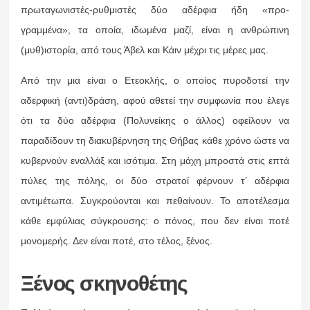
πρωταγωνιστές-ρυθμιστές δύο αδέρφια ήδη «προ-
γραμμένα», τα οποία, ιδωμένα μαζί, είναι η ανθρώπινη
(μυθ)ιστορία, από τους Άβελ και Κάιν μέχρι τις μέρες μας.
Από την μια είναι ο Ετεοκλής, ο οποίος πυροδοτεί την
αδερφική (αντι)δράση, αφού αθετεί την συμφωνία που έλεγε
ότι τα δύο αδέρφια (Πολυνείκης ο άλλος) οφείλουν να
παραδίδουν τη διακυβέρνηση της Θήβας κάθε χρόνο ώστε να
κυβερνούν εναλλάξ και ισότιμα. Στη μάχη μπροστά στις επτά
πύλες της πόλης, οι δύο στρατοί φέρνουν τ’ αδέρφια
αντιμέτωπα. Συγκρούονται και πεθαίνουν. Το αποτέλεσμα
κάθε εμφύλιας σύγκρουσης: ο πόνος, που δεν είναι ποτέ
μονομερής. Δεν είναι ποτέ, στο τέλος, ξένος.
Ξένος σκηνοθέτης