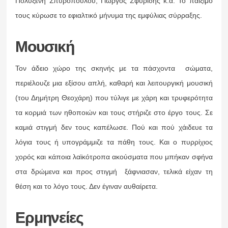
Πολυξένη Σπυροπούλου, Γιώργος Σφυρίδης κ.ά. Το παίξιμό
τους κύρωσε το εφιαλτικό μήνυμα της εμφύλιας σύρραξης.
Μουσική
Τον άδειο χώρο της σκηνής με τα πάσχοντα σώματα,
περιέλουζε μια εξίσου απλή, καθαρή και λειτουργική μουσική
(του Δημήτρη Θεοχάρη) που τύλιγε με χάρη και τρυφερότητα
τα κορμιά των ηθοποιών και τους στήριζε στο έργο τους. Σε
καμιά στιγμή δεν τους καπέλωσε. Πού και πού χάιδευε τα
λόγια τους ή υπογράμμιζε τα πάθη τους. Και ο πυρρίχιος
χορός και κάποια λαϊκότροπα ακούσματα που μπήκαν σφήνα
στα δρώμενα και προς στιγμή ξάφνιασαν, τελικά είχαν τη
θέση και το λόγο τους. Δεν έγιναν αυθαίρετα.
Ερμηνείες