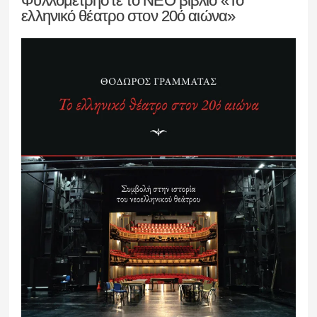
Φυλλομετρήστε το ΝΕΟ βιβλίο «Το
ελληνικό θέατρο στον 20ό αιώνα»