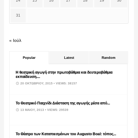
24
25
26
27
28
29
30
31
« Ιούλ
Popular
Latest
Random
Η θεατρική αγωγή στην πρωτοβάθμια και δευτεροβάθμια
εκπαίδευση....
20 ΟΚΤΩΒΡΊΟΥ, 2015
• VIEWS: 38157
Το Θεατρικό Παιχνίδι Διάσταση της αγωγής μέσα από...
13 ΜΑΪ́ΟΥ, 2013
• VIEWS: 29539
Το Θέατρο των Καταπιεσμένων του Augusto Boal: τόπος...