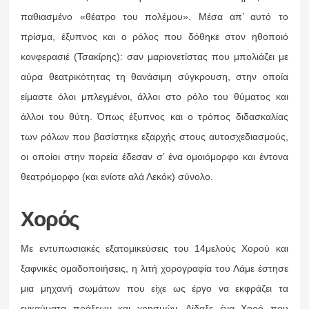
παθιασμένο «θέατρο του πολέμου». Μέσα απ’ αυτό το
πρίσμα, έξυπνος και ο ρόλος που δόθηκε στον ηθοποιό
κονφερασιέ (Τσακίρης): σαν μαριονετίστας που μπολιάζει με
αύρα θεατρικότητας τη θανάσιμη σύγκρουση, στην οποία
είμαστε όλοι μπλεγμένοι, άλλοι στο ρόλο του θύματος και
άλλοι του θύτη. Όπως έξυπνος και ο τρόπος διδασκαλίας
των ρόλων που βασίστηκε εξαρχής στους αυτοσχεδιασμούς,
οι οποίοι στην πορεία έδεσαν σ’ ένα ομοιόμορφο και έντονα
θεατρόμορφο (και ενίοτε αλά Λεκόκ) σύνολο.
Χορός
Με εντυπωσιακές εξατομικεύσεις του 14μελούς Χορού και
ξαφνικές ομαδοποιήσεις, η λιτή χορογραφία του Λάμε έστησε
μια μηχανή σωμάτων που είχε ως έργο να εκφράζει τα
εγκαύματα πράξεων και χρησμών. Δίδαξε ένα Χορό που