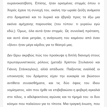
ουρανοκατέβατη. Επίσης, ήταν ορισμένες στιγμές όπου ο
Χορός έχανε τη συνοχή του, εκείνη την ωραία ζεύξη ανάμεσα
στο δραματικό και το λυρικό και έβγαζε προς τα έξω μια
εικόνα αμήχανης παρουσίας (του τύπου: τι γυρεύω εγώ
εδώ;). Όμως, όλα αυτά ήταν στιγμές. Ως συνολική πρόταση,
και αυτό είναι μετράει, η ανάγνωση του κειμένου από έναν
«ξένο» ήταν μέγα κέρδος για το θέατρό μας.
Δεν ξέρω ακριβώς πώς του προέκυψε η διπλή διανομή στους
πρωταγωνιστικούς ρόλους (μεταξύ Χρίστου Στυλιανού και
Γιάννη Στάνκογλου), αλλά απέδωσε. Παίζοντας εναλλάξ οι
υποκινητές του δράματος είχαν την ευκαιρία να βιώσουν
αντίθετα συναισθήματα, και τις δύο όψεις του ίδιου
νομίσματος, κάτι που ήρθε να επιβεβαιώσει η φοβερή αγκαλιά
στο τέλος, ο αδελφοκτόνος αγώνας και το τίμημά του: οι δυο
κόσμοι που παλεύουν για το τίποτα. Μια τραγική ένωση, που