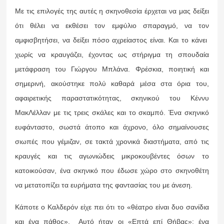
Με τις επιλογές της αυτές η σκηνοθεσία έρχεται να μας δείξει
ότι θέλει να εκθέσει τον εμφύλιο σπαραγμό, να τον
αμφισβητήσει, να δείξει πόσο αχρείαστος είναι. Και το κάνει
χωρίς να κραυγάζει, έχοντας ως στήριγμα τη σπουδαία
μετάφραση του Γιώργου Μπλάνα. Φρέσκια, ποιητική και
σημερινή, ακούστηκε πολύ καθαρά μέσα στα όρια του,
αφαιρετικής παραστατικότητας, σκηνικού του Κέννυ
ΜακΛέλλαν με τις τρεις σκάλες και το σκαμπό. Ένα σκηνικό
ευφάνταστο, σωστά άτοπο και άχρονο, όλο σημαίνουσες
σιωπές που γέμιζαν, σε τακτά χρονικά διαστήματα, από τις
κραυγές και τις αγωνιώδεις μικροκουβέντες όσων το
κατοικούσαν, ένα σκηνικό που έδωσε χώρο στο σκηνοθέτη
να μετατοπίζει τα ευρήματα της φαντασίας του με άνεση.
Κάποτε ο Καλδερόν είχε πει ότι το «θέατρο είναι δυο σανίδια
και ένα πάθος». Αυτό ήταν οι «Επτά επί Θήβας»: ένα