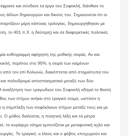
έφρασε και σύνδεσε τα έργα του Σοφοκλή, διάνθισε το
υς άλλων δημιουργών και δικούς του. Σημειώνεται ότι οι
παρτίζουν μέρη κάποιας τριλογίας, δημιουργήθηκαν με
η, το 401 π.Χ. η δεύτερη) και σε διαφορετικές πολιτικές
μία ευθύγραμμη αφήγηση της μυθικής σειράς. Αν και
οκλή, περίπου στο 95%, η σειρά των κειμένων
ι από τον επί Κολωνώ, διακόπτεται από στιγμιότυπα του
 και παλινδρομεί αποσπασματικά μεταξύ των δύο
Η αναζήτηση των τραγωδιών του Σοφοκλή οδηγεί το θεατή
θος των στίχων ανήκει στο τραγικό σώμα, ωστόσο η
αι η σύμπλεξη των σοφόκλειων στίχων μεταξύ τους και με
. Ο μύθος διαλύεται, η ποιητική λέξη και τα μέτρα
ό, το κυρίαρχο νόημα εμποτίζεται με μεταφυσική αχλύ και
ουργίες. Το τραγικό, ο έλεος και ο φόβος υποχωρούν και