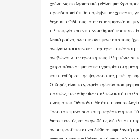
χρόνο ως εκκλησιαστικό («Είναι μια ώρα προσ
προειδοποιεί ότι θα παρέμβει, αν χρειαστεί, γ
δέχεται ο Οιδίπους, όταν επανεμφανίζεται, με
τελετουργία και εντυπωσιοθηρική ιεροτελεστ
λευκά ρούχα, όλα συνοδευμένα από τους ήχου
ανοίγουν και κλείνουν, παρτέρια ποτίζονται μ
αναβιώνουν την ερωτική τους έλξη πάνω σε τά
χύτρα πάνω σε μια εστία υγραερίου στη μέση 
και υπενθύμιση της ψαρόσουπας μετά την κη
Ο Χορός είναι το γραφείο κηδειών που μεριμν
πολιτών, των Αθηναίων πολιτών και ό,τι άλλο 
πνεύμα του Οιδίποδα. Με άτυπη κινησιολογία
Τόσο το κείμενο όσο και η παράσταση του Γι
διασκευαστής και σκηνοθέτης διέπλευσε τα τρ
αν οι πρόσθετοι στίχοι διέθεταν υφολογική ομο
αφηγηματικές αναλήψεις, η σύγχυση ρόλων, ο