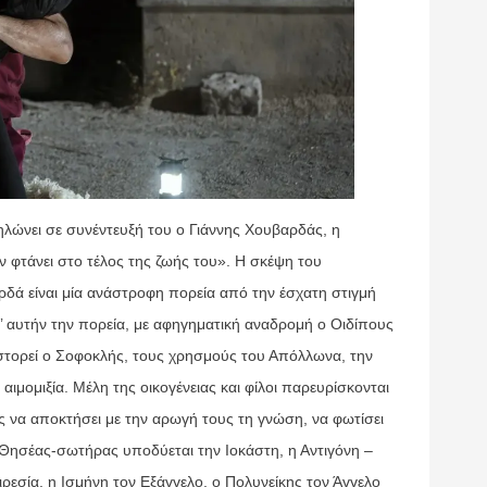
ηλώνει σε συνέντευξή του ο Γιάννης Χουβαρδάς, η
 φτάνει στο τέλος της ζωής του». Η σκέψη του
δά είναι μία ανάστροφη πορεία από την έσχατη στιγμή
’ αυτήν την πορεία, με αφηγηματική αναδρομή ο Οιδίπους
εξιστορεί ο Σοφοκλής, τους χρησμούς του Απόλλωνα, την
αιμομιξία. Μέλη της οικογένειας και φίλοι παρευρίσκονται
ς να αποκτήσει με την αρωγή τους τη γνώση, να φωτίσει
 Ο Θησέας-σωτήρας υποδύεται την Ιοκάστη, η Αντιγόνη –
ιρεσία, η Ισμήνη τον Εξάγγελο, ο Πολυνείκης τον Άγγελο