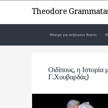
Theodore Grammata
Θέατρο για ανήλικους θεατές
Θ
Οιδίπους, η Ιστορία
Γ.Χουβαρδάς)