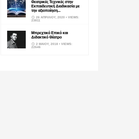
Θεατρικές Τεχνικές στην
Εκπαιδευτική Διαδικασία με
την αξιοποίηση...
26 ΑΠΡΙΛΊΟΥ, 2020
• VIEWS:
23811
Μπρεχτικό Επικό και
Διδακτικό Θέατρο
2 ΜΑΪ́ΟΥ, 2018
• VIEWS:
22646