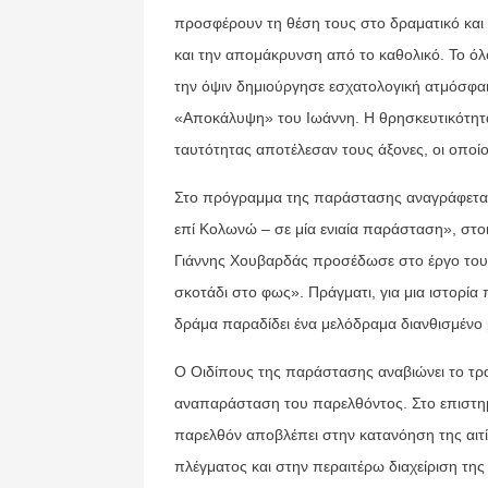
προσφέρουν τη θέση τους στο δραματικό και
και την απομάκρυνση από το καθολικό. Το όλ
την όψιν δημιούργησε εσχατολογική ατμόσφ
«Αποκάλυψη» του Ιωάννη. Η θρησκευτικότητα,
ταυτότητας αποτέλεσαν τους άξονες, οι οποίο
Στο πρόγραμμα της παράστασης αναγράφεται 
επί Κολωνώ – σε μία ενιαία παράσταση», στοιχ
Γιάννης Χουβαρδάς προσέδωσε στο έργο του:
σκοτάδι στο φως». Πράγματι, για μια ιστορία
δράμα παραδίδει ένα μελόδραμα διανθισμένο
Ο Οιδίπους της παράστασης αναβιώνει το τρα
αναπαράσταση του παρελθόντος. Στο επιστη
παρελθόν αποβλέπει στην κατανόηση της αιτί
πλέγματος και στην περαιτέρω διαχείριση της