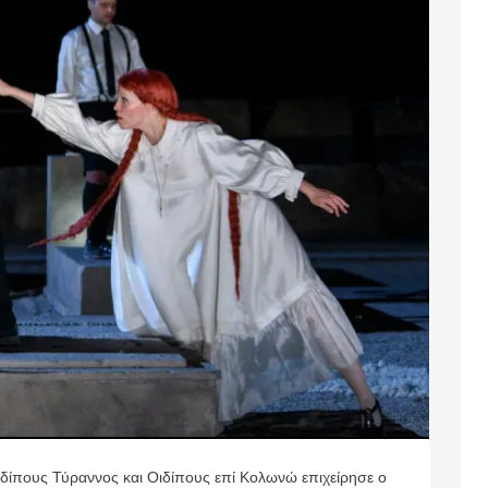
ίπους Τύραννος και Οιδίπους επί Κολωνώ επιχείρησε ο