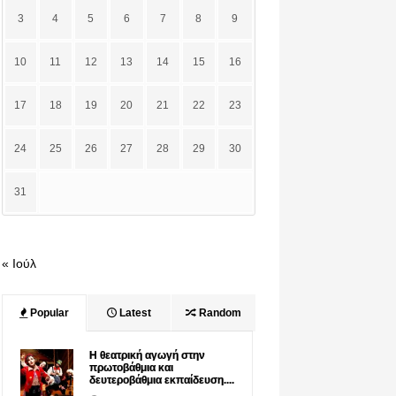
3
4
5
6
7
8
9
10
11
12
13
14
15
16
17
18
19
20
21
22
23
24
25
26
27
28
29
30
31
« Ιούλ
Popular
Latest
Random
Η θεατρική αγωγή στην
πρωτοβάθμια και
δευτεροβάθμια εκπαίδευση....