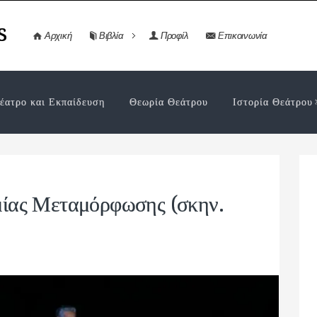
s
Αρχική
Βιβλία
Προφίλ
Επικοινωνία
έατρο και Εκπαίδευση
Θεωρία Θεάτρου
Ιστορία Θεάτρου
 μίας Μεταμόρφωσης (σκην.