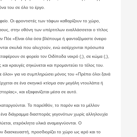
όνα του σε όλο το έργο.
φείο. Οι φροντιστές των τάφων καθαρίζουν το χώρο,
ους, στην οθόνη των υπέρτιτλων εναλλάσσεται ο τίτλος
ν Πόε «Είναι όλα όσα βλέπουμε ή φανταζόμαστε όνειρο
ονται σκυλιά που αλυχτούν, ενώ εισέρχονται πρόσωπα
αφέρουν σε φορείο τον Οιδίποδα νεκρό (;), σε κώμα (;),
ς και κραυγές σηκώνεται και προμαντεύει το τέλος του.
ε όλοι» για να συμπληρώσει μόνος του «Πρέπει όλοι ξανά
έρχεται σε ένα σκηνικό κτίσμα σαν μεγάλη ντουλάπα ή
τορίας», και εξαφανίζεται μέσα σε αυτό.
καταργούνται. Το παρελθόν, το παρόν και το μέλλον
Σε ένα διάγραμμα διασποράς γεγονότων χωρίς αλληλουχία
ύεται, ετερόκλητα υλικά αναμειγνύονται. Ο
 διασκευαστή, προσδιορίζει το χώρο ως ιερό και το