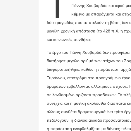
Τ
Γιάννης Χουβαρδάς και αφού μετ
κείμενο με σπαράγματα και στίχο
δύο τραγωδίες που αποτελούν τη βάση, δεν α
μεγάλη χρονική απόσταση (το 428 π.Χ. η πρώτ
και κοινωνικές συνθήκες.
Το έργο του Γιάννη Χουβαρδά δεν προσφέρει 
διατήρησε μεγάλο αριθμό των στίχων του Σοφ
διαφοροποιήθηκε, καθώς η παράσταση αρχίζε
Τυράννου, επιστρέφει στο προηγούμενο έργο
δραμάτων εμβάλλοντας αλλότριους στίχους. 
σε λανθασμένο ορίζοντα προσδοκιών. Το πλή
συνέχεια και η μυθική ακολουθία διασπάται κ
άλλους συνθέτει δραματουργικά ένα τρίτο έργο
πεζολογούν, η διάνοια αλλάζει προσανατολισμ
η παράσταση ενοφθαλμίζεται με δάνειες τελετ