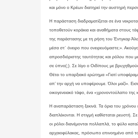
και μόνο ο Κρέων διατηρεί την αυστηρή περσ
Η παράσταση διαδραματίζεται σε ένα νεκροτα
τοποθετούν κοράκια και αναθήματα στους τάφ
της παράστασης με τη ρήση του Έντγκαρ Άλα
μέσα στ΄ όνειρο που ονειρευόμαστε;». Ακούγ
απροσδιόριστης ταυτότητας και ρόλου που μετ
σε ύπνο(;). Σε λίγο ο Οιδίπους με βρυχηθμού
Θέτει το υπαρξιακό ερώτημα «Γιατί υποφέραμ
απ’ την αρχή να υποφέρουμε. Όλοι μαζί». Εισ
οικογενειακό τάφο, ένα «χρονοντούλαπο της ισ
Η αναπαράσταση ξεκινά. Τα όρια του χρόνου 
διαπλέκονται. Η στιγμή καθίσταται ρευστή. 
οι ρόλοι διανέμονται πολλαπλά, το φύλο καταλ
αρχαιοφύλακας, πρόσωπο επινοημένο από τον