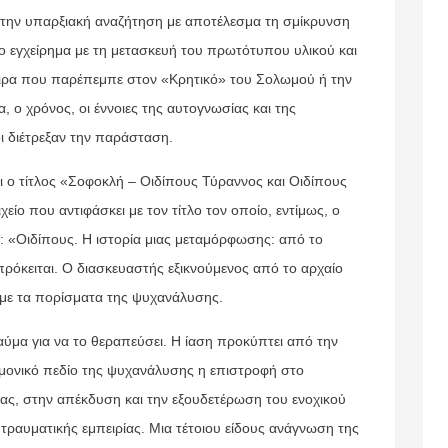
 την υπαρξιακή αναζήτηση με αποτέλεσμα τη σμίκρυνση
ο εγχείρημα με τη μετασκευή του πρωτότυπου υλικού και
αιρα που παρέπεμπε στον «Κρητικό» του Σολωμού ή την
 ο χρόνος, οι έννοιες της αυτογνωσίας και της
ι διέτρεξαν την παράσταση.
ο τίτλος «Σοφοκλή – Οιδίπους Τύραννος και Οιδίπους
είο που αντιφάσκει με τον τίτλο τον οποίο, εντίμως, ο
 «Οιδίπους. Η ιστορία μιας μεταμόρφωσης: από το
 πρόκειται. Ο διασκευαστής εξικνούμενος από το αρχαίο
 με τα πορίσματα της ψυχανάλυσης.
ύμα για να το θεραπεύσει. Η ίαση προκύπτει από την
μονικό πεδίο της ψυχανάλυσης η επιστροφή στο
ας, στην απέκδυση και την εξουδετέρωση του ενοχικού
 τραυματικής εμπειρίας. Μια τέτοιου είδους ανάγνωση της