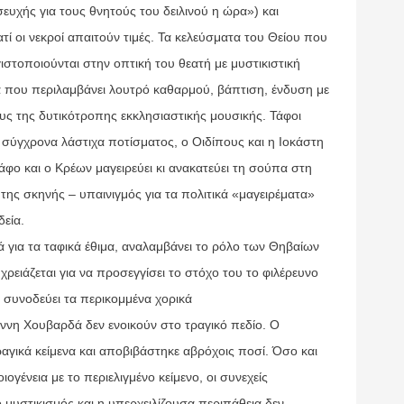
ευχής για τους θνητούς του δειλινού η ώρα») και
ιατί οι νεκροί απαιτούν τιμές. Τα κελεύσματα του Θείου που
γιστοποιούνται στην οπτική του θεατή με μυστικιστική
ία που περιλαμβάνει λουτρό καθαρμού, βάπτιση, ένδυση με
ς της δυτικότροπης εκκλησιαστικής μουσικής. Τάφοι
ε σύγχρονα λάστιχα ποτίσματος, ο Οιδίπους και η Ιοκάστη
φο και ο Κρέων μαγειρεύει κι ανακατεύει τη σούπα στη
της σκηνής – υπαινιγμός για τα πολιτικά «μαγειρέματα»
δεία.
ά για τα ταφικά έθιμα, αναλαμβάνει το ρόλο των Θηβαίων
χρειάζεται για να προσεγγίσει το στόχο του το φιλέρευνο
 συνοδεύει τα περικομμένα χορικά
άννη Χουβαρδά δεν ενοικούν στο τραγικό πεδίο. Ο
αγικά κείμενα και αποβιβάστηκε αβρόχοις ποσί. Όσο και
ιογένεια με το περιελιγμένο κείμενο, οι συνεχείς
 μυστικισμός και η υπερχειλίζουσα περιπάθεια δεν