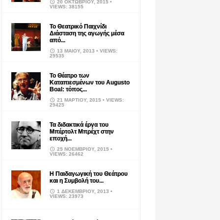
20 ΟΚΤΩΒΡΊΟΥ, 2015
•
VIEWS: 38155
Το Θεατρικό Παιχνίδι
Διάσταση της αγωγής μέσα
από...
13 ΜΑΪ́ΟΥ, 2013
• VIEWS:
29535
Το Θέατρο των
Καταπιεσμένων του Augusto
Boal: τόπος...
21 ΜΑΡΤΊΟΥ, 2015
• VIEWS:
29425
Τα διδακτικά έργα του
Μπέρτολτ Μπρέχτ στην
εποχή...
25 ΝΟΕΜΒΡΊΟΥ, 2015
•
VIEWS: 26462
Η Παιδαγωγική του Θεάτρου
και η Συμβολή του...
1 ΔΕΚΕΜΒΡΊΟΥ, 2013
•
VIEWS: 23973