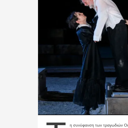
η συνύφανση των τραγωδιών Οιδ