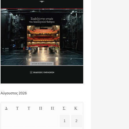
Αύγουστος 2026
Δ
Τ
Τ
Π
Π
Σ
Κ
1
2