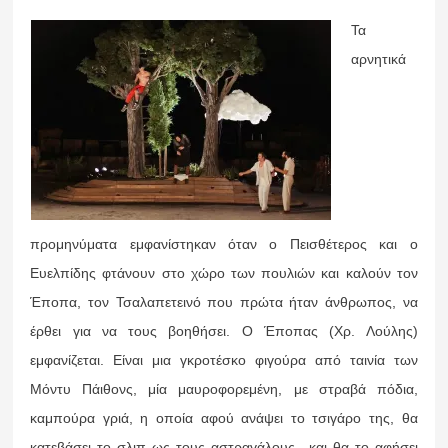
Τα
αρνητικά
προμηνύματα εμφανίστηκαν όταν ο Πεισθέτερος και ο
Ευελπίδης φτάνουν στο χώρο των πουλιών και καλούν τον
Έποπα, τον Τσαλαπετεινό που πρώτα ήταν άνθρωπος, να
έρθει για να τους βοηθήσει. Ο Έποπας (Χρ. Λούλης)
εμφανίζεται. Είναι μια γκροτέσκο φιγούρα από ταινία των
Μόντυ Πάιθονς, μία μαυροφορεμένη, με στραβά πόδια,
καμπούρα γριά, η οποία αφού ανάψει το τσιγάρο της, θα
κατεβάσει το σλιπ ως τους αστραγάλους –και θα το αφήσει