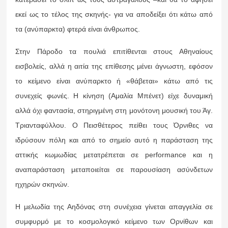
εκεί ως το τέλος της σκηνής- για να αποδείξει ότι κάτω από
τα (ανύπαρκτα) φτερά είναι άνθρωπος.
Στην Πάροδο τα πουλιά επιτίθενται στους Αθηναίους
εισβολείς, αλλά η αιτία της επίθεσης μένει άγνωστη, εφόσον
το κείμενο είναι ανύπαρκτο ή «θάβεται» κάτω από τις
συνεχείς φωνές. Η κίνηση (Αμαλία Μπένετ) είχε δυναμική
αλλά όχι φαντασία, στηριγμένη στη μονότονη μουσική του Άγ.
Τριανταφύλλου. Ο Πεισθέτερος πείθει τους Όρνιθες να
ιδρύσουν πόλη και από το σημείο αυτό η παράσταση της
αττικής κωμωδίας μετατρέπεται σε performance και η
αναπαράσταση μεταποιείται σε παρουσίαση ασύνδετων
ηχηρών σκηνών.
Η μελωδία της Αηδόνας στη συνέχεια γίνεται απαγγελία σε
συμφυρμό με το κοσμολογικό κείμενο των Ορνίθων και