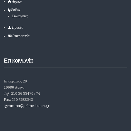
Αρχική
Βιβλία
Συνεργάτες
Προφίλ
Επικοινωνία
Επικοινωνία
Ιπποκρατους 20
10680 Αθηνα
Τηλ: 210 36 88470 / 74
Fax: 210 3688543
tgramma@primedu.uoa.gr