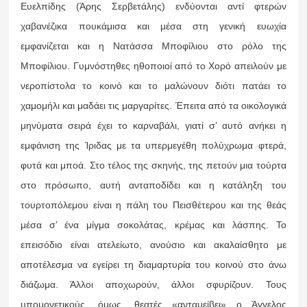
Ευελπίδης (Άρης Σερβετάλης) ενδύονται αντί φτερών
χαβανέζικα πουκάμισα και μέσα στη γενική ευωχία
εμφανίζεται και η Νατάσσα Μποφίλιου στο ρόλο της
Μποφίλιου. Γυμνόστηθες ηθοποιοί από το Χορό απειλούν με
νεροπίστολα το κοινό και το μαλώνουν διότι πατάει το
χαμομήλι και μαδάει τις μαργαρίτες. Έπειτα από τα οικολογικά
μηνύματα σειρά έχει το καρναβάλι, γιατί σ’ αυτό ανήκει η
εμφάνιση της Ίριδας με τα υπερμεγέθη πολύχρωμα φτερά,
φυτά και μποά. Στο τέλος της σκηνής, της πετούν μια τούρτα
στο πρόσωπο, αυτή ανταποδίδει και η κατάληξη του
τουρτοπόλεμου είναι η πάλη του Πεισθέτερου και της θεάς
μέσα σ’ ένα μίγμα σοκολάτας, κρέμας και λάσπης. Το
επεισόδιο είναι ατελείωτο, ανούσιο και ακαλαίσθητο με
αποτέλεσμα να εγείρει τη διαμαρτυρία του κοινού στο άνω
διάζωμα. Άλλοι αποχωρούν, άλλοι σφυρίζουν. Τους
υπομονετικούς, όμως, θεατές «ανταμείβει» ο Άγγελος