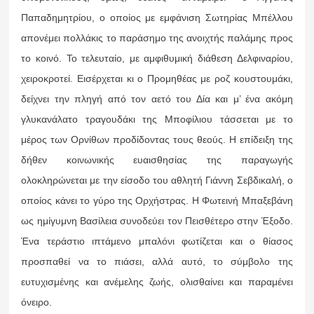
Παπαδημητρίου, ο οποίος με εμφάνιση Σωτηρίας Μπέλλου
απονέμει πολλάκις το παράσημο της ανοιχτής παλάμης προς
το κοινό. Το τελευταίο, με αμφιθυμική διάθεση Δελφιναρίου,
χειροκροτεί. Εισέρχεται κι ο Προμηθέας με ροζ κουστουμάκι,
δείχνει την πληγή από τον αετό του Δία και μ’ ένα ακόμη
γλυκανάλατο τραγουδάκι της Μποφίλιου τάσσεται με το
μέρος των Ορνίθων προδίδοντας τους θεούς. Η επίδειξη της
δήθεν κοινωνικής ευαισθησίας της παραγωγής
ολοκληρώνεται με την είσοδο του αθλητή Γιάννη Σεβδικαλή, ο
οποίος κάνει το γύρο της Ορχήστρας. Η Φωτεινή Μπαξεβάνη
ως ημίγυμνη Βασίλεια συνοδεύει τον Πεισθέτερο στην Έξοδο.
Ένα τεράστιο ιπτάμενο μπαλόνι φωτίζεται και ο θίασος
προσπαθεί να το πιάσει, αλλά αυτό, το σύμβολο της
ευτυχισμένης και ανέμελης ζωής, ολισθαίνει και παραμένει
όνειρο.