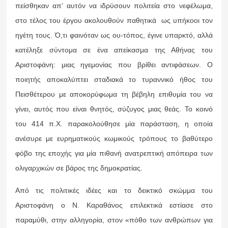
πείσθηκαν απ’ αυτόν να ιδρύσουν πολιτεία στο νεφέλωμα,
στο τέλος του έργου ακολουθούν παθητικά ως υπήκοοι τον
ηγέτη τους. Ό,τι φαινόταν ως ου-τόπος, έγινε υπαρκτό, αλλά
κατέληξε σύντομα σε ένα απείκασμα της Αθήνας του
Αριστοφάνη: μιας ηγεμονίας που βρίθει αντιφάσεων. Ο
ποιητής αποκαλύπτει σταδιακά το τυραννικό ήθος του
Πεισθέτερου με αποκορύφωμα τη βέβηλη επιθυμία του να
γίνει, αυτός που είναι θνητός, σύζυγος μιας θεάς. Το κοινό
του 414 π.Χ. παρακολούθησε μία παράσταση, η οποία
ανέσυρε με ευρηματικούς κωμικούς τρόπους το βαθύτερο
φόβο της εποχής για μία πιθανή ανατρεπτική απόπειρα των
ολιγαρχικών σε βάρος της δημοκρατίας.
Από τις πολιτικές ιδέες και το δεικτικό σκώμμα του
Αριστοφάνη ο Ν. Καραθάνος επιλεκτικά εστίασε στο
παραμύθι, στην αλληγορία, στον «πόθο των ανθρώπων για