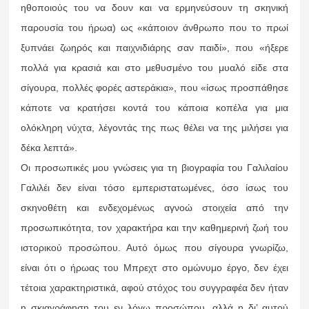
ηθοποιούς του να δουν και να ερμηνεύσουν τη σκηνική
παρουσία του ήρωα) ως «κάποιον άνθρωπο που το πρωί
ξυπνάει ζωηρός και παιχνιδιάρης σαν παιδί», που «ήξερε
πολλά για κρασιά και στο μεθυσμένο του μυαλό είδε στα
σίγουρα, πολλές φορές αστεράκια», που «ίσως προσπάθησε
κάποτε να κρατήσει κοντά του κάποια κοπέλα για μια
ολόκληρη νύχτα, λέγοντάς της πως θέλει να της μιλήσει για
δέκα λεπτά».
Οι προσωπικές μου γνώσεις για τη βιογραφία του Γαλιλαίου
Γαλιλέι δεν είναι τόσο εμπεριστατωμένες, όσο ίσως του
σκηνοθέτη και ενδεχομένως αγνοώ στοιχεία από την
προσωπικότητα, τον χαρακτήρα και την καθημερινή ζωή του
ιστορικού προσώπου. Αυτό όμως που σίγουρα γνωρίζω,
είναι ότι ο ήρωας του Μπρεχτ στο ομώνυμο έργο, δεν έχει
τέτοια χαρακτηριστικά, αφού στόχος του συγγραφέα δεν ήταν
η σκιαγράφηση του εν λόγω προσώπου, αλλά η δι’ αυτού