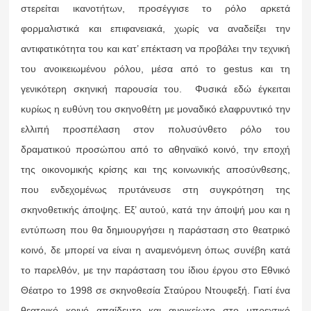
στερείται ικανοτήτων, προσέγγισε το ρόλο αρκετά
φορμαλιστικά και επιφανειακά, χωρίς να αναδείξει την
αντιφατικότητα του και κατ’ επέκταση να προβάλει την τεχνική
του ανοικειωμένου ρόλου, μέσα από το gestus και τη
γενικότερη σκηνική παρουσία του. Φυσικά εδώ έγκειται
κυρίως η ευθύνη του σκηνοθέτη με μοναδικό ελαφρυντικό την
ελλιπή προσπέλαση στον πολυσύνθετο ρόλο του
δραματικού προσώπου από το αθηναϊκό κοινό, την εποχή
της οικονομικής κρίσης και της κοινωνικής αποσύνθεσης,
που ενδεχομένως πρυτάνευσε στη συγκρότηση της
σκηνοθετικής άποψης. Εξ’ αυτού, κατά την άποψή μου και η
εντύπωση που θα δημιουργήσει η παράσταση στο θεατρικό
κοινό, δε μπορεί να είναι η αναμενόμενη όπως συνέβη κατά
το παρελθόν, με την παράσταση του ίδιου έργου στο Εθνικό
Θέατρο το 1998 σε σκηνοθεσία Σταύρου Ντουφεξή. Γιατί ένα
θεατρικό κοινό απαίδευτο και ανοικείωτο στο μπρεχτικό