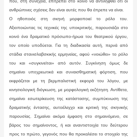
που, στη συνέχεια, επιτρέπει στο κοινό να αντιληφθεί ότι οι
ανθρώπινες σχέσεις δεν είναι αυτές που θα έπρεπε να είναι.
Ο ηθοποιός στη σκηνή μορφοποιεί το ρόλο του.
Αξιοποιώντας τις τεχνικές της υποκριτικής, παρουσιάζει στο
κοινό ένα δραματικό πρόσωπο-ήρωα του θεατρικού έργου,
τον οποίο υποδύεται. Για τη διαδικασία αυτή, περνά από
στάδια στανισλαβσκικής ερμηνείας, αφού «νοιώθει» το ρόλο
του και «συγκινείται» από αυτόν. Συγκίνηση όμως δε
σημαίνει υποχρεωτικά και συναισθηματική φόρτιση, που
εκφράζεται με τη βερμπαλιστική εκφορά του λόγου, με
κινησιολογική διόγκωση, με μορφολογική εκζήτηση. Αντίθετα,
σημαίνει εσωτερίκευση της κατάστασης, συμπύκνωση της
δραματικής έντασης, αυτοέλεγχο και κριτική της σκηνικής
παρουσίας. Σημαίνει ακόμα έμφαση στο σημαινόμενο, σε
βάρος του σημαίνοντος, ή και αναντιστοιχία του δεύτερου
προς το πρώτο, γεγονός που θα προκαλέσει το στοιχείο της