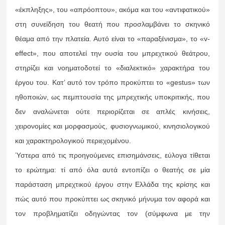
«έκπληξης», του «απρόοπτου», ακόμα και του «αντιφατικού»
στη συνείδηση του θεατή που προσλαμβάνει το σκηνικό
θέαμα από την πλατεία. Αυτό είναι το «παραξένισμα», το «v-
effect», που αποτελεί την ουσία του μπρεχτικού θεάτρου,
στηρίζει και νοηματοδοτεί το «διαλεκτικό» χαρακτήρα του
έργου του. Κατ’ αυτό τον τρόπο προκύπτει το «gestus» των
ηθοποιών, ως πεμπτουσία της μπρεχτικής υποκριτικής, που
δεν αναλώνεται ούτε περιορίζεται σε απλές κινήσεις,
χειρονομίες και μορφασμούς, φυσιογνωμικού, κινησιολογικού
και χαρακτηρολογικού περιεχομένου.
Ύστερα από τις προηγούμενες επισημάνσεις, εύλογα τίθεται
το ερώτημα: τί από όλα αυτά εντοπίζει ο θεατής σε μία
παράσταση μπρεχτικού έργου στην Ελλάδα της κρίσης και
πώς αυτό που προκύπτει ως σκηνικό μήνυμα τον αφορά και
τον προβληματίζει οδηγώντας τον (σύμφωνα με την