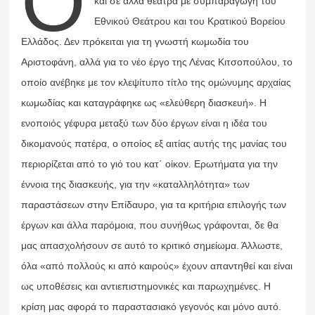
Ο
και σε άλλα θέατρα με συμπαραγωγή του
Εθνικού Θεάτρου και του Κρατικού Βορείου
Ελλάδος. Δεν πρόκειται για τη γνωστή κωμωδία του
Αριστοφάνη, αλλά για το νέο έργο της Λένας Κιτσοπούλου, το
οποίο ανέβηκε με τον κλεψίτυπο τίτλο της ομώνυμης αρχαίας
κωμωδίας και καταγράφηκε ως «ελεύθερη διασκευή». Η
ενοποιός γέφυρα μεταξύ των δύο έργων είναι η ιδέα του
δικομανούς πατέρα, ο οποίος εξ αιτίας αυτής της μανίας του
περιορίζεται από το γιό του κατ΄ οίκον. Ερωτήματα για την
έννοια της διασκευής, για την «καταλληλότητα» των
παραστάσεων στην Επίδαυρο, για τα κριτήρια επιλογής των
έργων και άλλα παρόμοια, που συνήθως γράφονται, δε θα
μας απασχολήσουν σε αυτό το κριτικό σημείωμα. Άλλωστε,
όλα «από πολλούς κι από καιρούς» έχουν απαντηθεί και είναι
ως υποθέσεις και αντιεπιστημονικές και παρωχημένες. Η
κρίση μας αφορά το παραστασιακό γεγονός και μόνο αυτό.