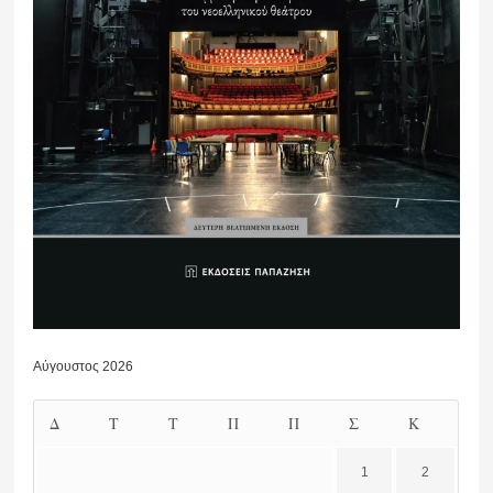
Αύγουστος 2026
Δ
Τ
Τ
Π
Π
Σ
Κ
1
2