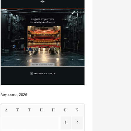
Αύγουστος 2026
Δ
Τ
Τ
Π
Π
Σ
Κ
1
2