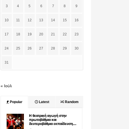
3
4
5
6
7
8
9
10
11
12
13
14
15
16
17
18
19
20
21
22
23
24
25
26
27
28
29
30
31
« Ιούλ
Popular
Latest
Random
Η θεατρική αγωγή στην
πρωτοβάθμια και
δευτεροβάθμια εκπαίδευση....