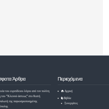
σφατα Άρθρα
Περιεχόμενα
εία του ευριπίδειου λόγου από τον πολίτη
Αρχική
ή του “Κλεινού άστεως” στο θεατή
Βιβλία
ναλωτή της παγκοσμιοποιημένης
Συνεργάτες
όπολης