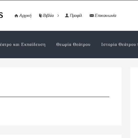
s
Αρχική
Βιβλία
Προφίλ
Επικοινωνία
έατρο και Εκπαίδευση
Θεωρία Θεάτρου
Ιστορία Θεάτρου