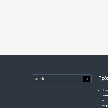
Πρό
Η πορ
θεατ
κατα
κοσμ