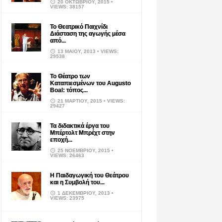
20 ΟΚΤΩΒΡΊΟΥ, 2015
•
VIEWS: 38157
Το Θεατρικό Παιχνίδι
Διάσταση της αγωγής μέσα
από...
13 ΜΑΪ́ΟΥ, 2013
• VIEWS:
29538
Το Θέατρο των
Καταπιεσμένων του Augusto
Boal: τόπος...
21 ΜΑΡΤΊΟΥ, 2015
• VIEWS:
29427
Τα διδακτικά έργα του
Μπέρτολτ Μπρέχτ στην
εποχή...
25 ΝΟΕΜΒΡΊΟΥ, 2015
•
VIEWS: 26463
Η Παιδαγωγική του Θεάτρου
και η Συμβολή του...
1 ΔΕΚΕΜΒΡΊΟΥ, 2013
•
VIEWS: 23975