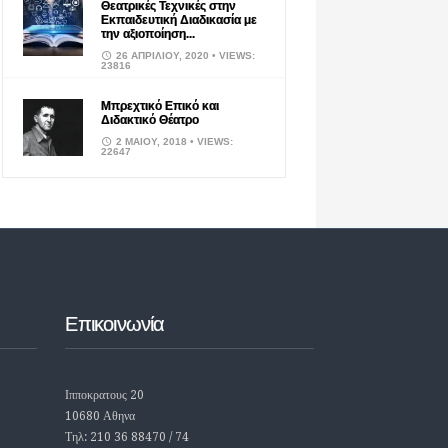
Θεατρικές Τεχνικές στην
Εκπαιδευτική Διαδικασία με
την αξιοποίηση...
26 ΑΠΡΙΛΊΟΥ, 2020
• VIEWS:
23816
Μπρεχτικό Επικό και
Διδακτικό Θέατρο
2 ΜΑΪ́ΟΥ, 2018
• VIEWS:
22647
Επικοινωνία
Ιπποκρατους 20
10680 Αθηνα
Τηλ: 210 36 88470 / 74