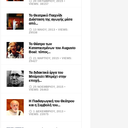
20 ΟΚΤΩΒΡΊΟΥ, 2015
•
VIEWS: 38157
Το Θεατρικό Παιχνίδι
Διάσταση της αγωγής μέσα
από...
13 ΜΑΪ́ΟΥ, 2013
• VIEWS:
29538
Το Θέατρο των
Καταπιεσμένων του Augusto
Boal: τόπος...
21 ΜΑΡΤΊΟΥ, 2015
• VIEWS:
29427
Τα διδακτικά έργα του
Μπέρτολτ Μπρέχτ στην
εποχή...
25 ΝΟΕΜΒΡΊΟΥ, 2015
•
VIEWS: 26463
Η Παιδαγωγική του Θεάτρου
και η Συμβολή του...
1 ΔΕΚΕΜΒΡΊΟΥ, 2013
•
VIEWS: 23975