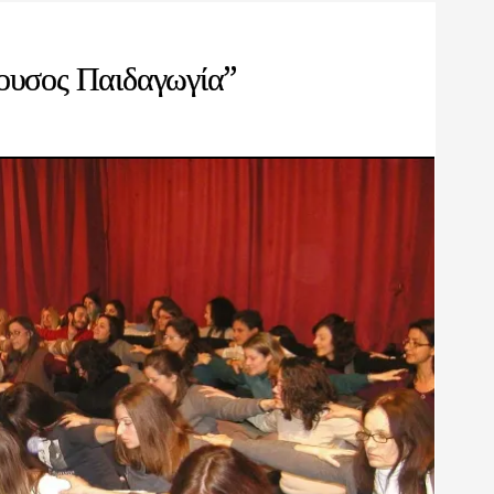
ουσος Παιδαγωγία”