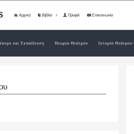
s
Αρχική
Βιβλία
Προφίλ
Επικοινωνία
έατρο και Εκπαίδευση
Θεωρία Θεάτρου
Ιστορία Θεάτρου
ου