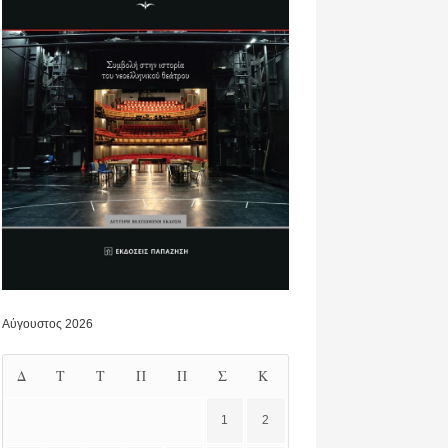
Αύγουστος 2026
Δ
Τ
Τ
Π
Π
Σ
Κ
1
2