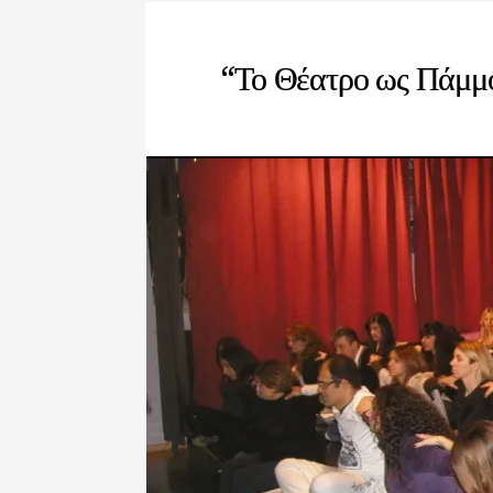
“Το Θέατρο ως Πάμμ