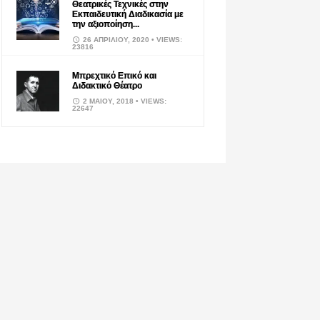
Θεατρικές Τεχνικές στην
Εκπαιδευτική Διαδικασία με
την αξιοποίηση...
26 ΑΠΡΙΛΊΟΥ, 2020
• VIEWS:
23816
Μπρεχτικό Επικό και
Διδακτικό Θέατρο
2 ΜΑΪ́ΟΥ, 2018
• VIEWS:
22647