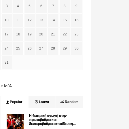
3
4
5
6
7
8
9
10
11
12
13
14
15
16
17
18
19
20
21
22
23
24
25
26
27
28
29
30
31
« Ιούλ
Popular
Latest
Random
Η θεατρική αγωγή στην
πρωτοβάθμια και
δευτεροβάθμια εκπαίδευση....