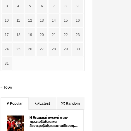
3
4
5
6
7
8
9
10
11
12
13
14
15
16
17
18
19
20
21
22
23
24
25
26
27
28
29
30
31
« Ιούλ
Popular
Latest
Random
Η θεατρική αγωγή στην
πρωτοβάθμια και
δευτεροβάθμια εκπαίδευση....