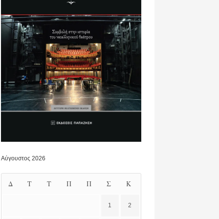
Αύγουστος 2026
Δ
Τ
Τ
Π
Π
Σ
Κ
1
2