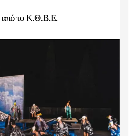
 από το Κ.Θ.Β.Ε.