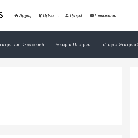
s
Αρχική
Βιβλία
Προφίλ
Επικοινωνία
έατρο και Εκπαίδευση
Θεωρία Θεάτρου
Ιστορία Θεάτρου