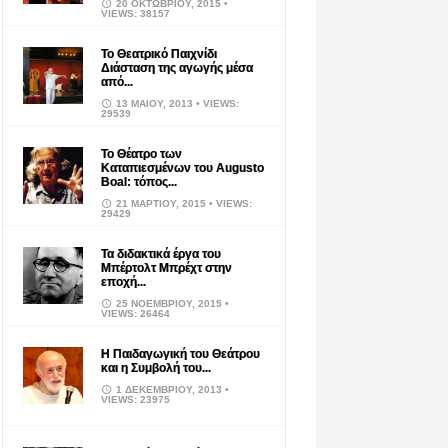
20 ΟΚΤΩΒΡΊΟΥ, 2015
•
VIEWS: 38157
Το Θεατρικό Παιχνίδι
Διάσταση της αγωγής μέσα
από...
13 ΜΑΪ́ΟΥ, 2013
• VIEWS:
29539
Το Θέατρο των
Καταπιεσμένων του Augusto
Boal: τόπος...
21 ΜΑΡΤΊΟΥ, 2015
• VIEWS:
29429
Τα διδακτικά έργα του
Μπέρτολτ Μπρέχτ στην
εποχή...
25 ΝΟΕΜΒΡΊΟΥ, 2015
•
VIEWS: 26464
Η Παιδαγωγική του Θεάτρου
και η Συμβολή του...
1 ΔΕΚΕΜΒΡΊΟΥ, 2013
•
VIEWS: 23975