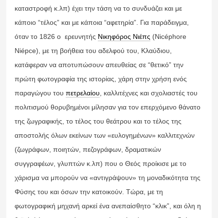
καταστροφή κ.λπ) έχει την τάση να το συνδυάζει και με
κάποιο “τέλος” και με κάποια “αφετηρία”. Για παράδειγμα,
όταν το 1826 ο ερευνητής
Νικηφόρος Νιέπς
(Nicéphore
Niépce), με τη βοήθεια του αδελφού του, Κλαύδιου,
κατάφεραν να αποτυπώσουν απευθείας σε “θετικό” την
πρώτη φωτογραφία της ιστορίας, χάρη στην χρήση ενός
παραγώγου του
πετρελαίου
, καλλιτέχνες και σχολιαστές του
πολιτισμού θορυβημένοι μίλησαν για τον επερχόμενο θάνατο
της ζωγραφικής, το τέλος του θεάτρου και το τέλος της
αποστολής όλων εκείνων των «ευλογημένων» καλλιτεχνών
(ζωγράφων, ποιητών, πεζογράφων, δραματικών
συγγραφέων, γλυπτών κ.λπ) που ο Θεός προίκισε με το
χάρισμα να μπορούν να «αντιγράψουν» τη μοναδικότητα της
Φύσης του και όσων την κατοικούν. Τώρα, με τη
φωτογραφική μηχανή αρκεί ένα ανεπαίσθητο “κλικ”, και όλη η