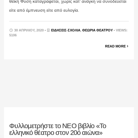
θεϊκή Φύση καταγράφεται, χωρίς κατ’ ανάγκη να συνοδεύεται
είτε από έμπνευση είτε από ευλογία.
30 ΑΠΡΙΛΊΟΥ, 2020 •
ΕΙΔΉΣΕΙΣ-ΣΧΟΛΙΑ
,
ΘΕΩΡΊΑ ΘΕΆΤΡΟΥ
• VIEWS:
5106
READ MORE
Φυλλομετρήστε το ΝΕΟ βιβλίο «Το
ελληνικό θέατρο στον 20ό αιώνα»