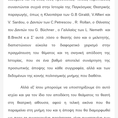
συναντώνται συχνά στην Ιστορία της Παγκόσμιας Θεατρικής
παραγωγής, όπως η
Κλεοπάτρα
των G.B Giraldi, V.Alfieri και
V. Sardou, ο
Δαντών
των C.Petrescou , R. Rollan,
ο Θάνατος
του Δαντών
του G. Büchner , ο
Γαλιλαίος
των L. Nemeth και
B.Brecht κ.α Σ’ αυτά ,τόσο ο θεατής όσο και ο μελετητής,
διαπιστώνουν εύκολα το διαφορετικό χειρισμό στην
πραγμάτευση του θέματος και τη σκηνική απόδοση της
Ιστορίας, που σε ένα βαθμό αποτελεί συνάρτηση της
προσωπικής άποψης του κάθε συγγραφέα, αλλά και των
δεδομένων της κοινής πολιτισμικής μνήμης που διαθέτει.
Αλλά εξ’ ίσου μπορούμε να υποστηρίξουμε ότι αυτό
ισχύει και για τον ίδιο τον αποδέκτη του θεάματος το θεατή
στη θεατρική αίθουσα, αφού η τελική εικόνα που θα
παραμείνει στη μνήμη του και η άποψη που θα διαμορφωθεί
ως προς τη συγκεκριμένη παράσταση, είναι συνισταμένη των