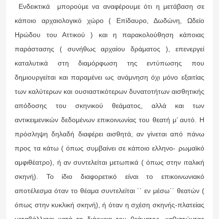
Ενδεικτικά μπορούμε να αναφέρουμε ότι η μετάβαση σε
κάποιο αρχαιολογικό χώρο ( Επίδαυρο, Δωδώνη, Ωδείο
Ηρώδου του Αττικού ) και η παρακολούθηση κάποιας
παράστασης ( συνήθως αρχαίου δράματος ), επενεργεί
καταλυτικά στη διαμόρφωση της εντύπωσης που
δημιουργείται και παραμένει ως ανάμνηση όχι μόνο εξαιτίας
των καλύτερων και ουσιαστικότερων δυνατοτήτων αισθητικής
απόδοσης του σκηνικού θεάματος, αλλά και των
αντικειμενικών δεδομένων επικοινωνίας του θεατή μ’ αυτό. Η
πρόσληψη δηλαδή διαφέρει αισθητά, αν γίνεται από πάνω
προς τα κάτω ( όπως συμβαίνει σε κάποιο ελληνο- ρωμαϊκό
αμφιθέατρο), ή αν συντελείται μετωπικά ( όπως στην ιταλική
σκηνή). Το ίδιο διαφορετικό είναι το επικοινωνιακό
αποτέλεσμα όταν το θέαμα συντελείται ΄΄ εν μέσω΄΄ θεατών (
όπως στην κυκλική σκηνή), ή όταν η σχέση σκηνής-πλατείας
μεταβάλλεται κατά τη διάρκεια του θεάματος, καθιστώντας