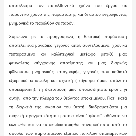
αποτέλεσμα τον παρελθοντικό χρόνο του έργου σε
παροντικό χρόνο της παράστασης και δι αυτού εγγράφοντας
μνημονικά το παρελθόν σε παρόν.
Σύμφωνα με τα προηγούμενα, η θεατρική παράσταση
αποτελεί ένα μοναδικό γεγονός άπαξ συντελούμενο, χρονικά
πεπερασμένο και καλλιτεχνικά μετέωρο μεταξύ μιας
φευγαλέας σύγχρονης αποτίμησης και μιας διαρκώς
φθίνουσας μνημονικής καταγραφής, γεγονός που καθιστά
εξαιρετικά επισφαλή και σχετική ( σίγουρα όμως απόλυτα
υποκειμενική), τη διατύπωση μιας οποιασδήποτε κρίσης γι
αυτήν, από την πλευρά του θεώντος υποκειμένου. Γιατί, κατά
τη διάρκειά της, ενώπιον του θεατή, διαδραματίζεται μια
σκηνική πραγματικότητα η οποία είναι ΄΄φύσει΄΄ αδύνατο να
εκληφθεί και να αποκωδικοποιηθεί πανομοιότυπα από το
σύνολο των παρισταμένων εξαιτίας ποικίλων υποκειμενικών