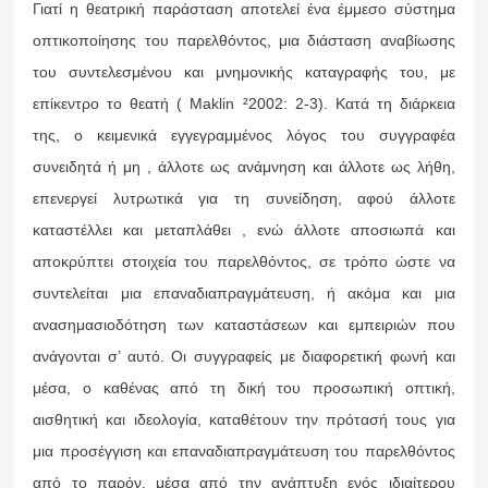
Γιατί η θεατρική παράσταση αποτελεί ένα έμμεσο σύστημα
οπτικοποίησης του παρελθόντος, μια διάσταση αναβίωσης
του συντελεσμένου και μνημονικής καταγραφής του, με
επίκεντρο το θεατή ( Maklin ²2002: 2-3). Κατά τη διάρκεια
της, ο κειμενικά εγγεγραμμένος λόγος του συγγραφέα
συνειδητά ή μη , άλλοτε ως ανάμνηση και άλλοτε ως λήθη,
επενεργεί λυτρωτικά για τη συνείδηση, αφού άλλοτε
καταστέλλει και μεταπλάθει , ενώ άλλοτε αποσιωπά και
αποκρύπτει στοιχεία του παρελθόντος, σε τρόπο ώστε να
συντελείται μια επαναδιαπραγμάτευση, ή ακόμα και μια
ανασημασιοδότηση των καταστάσεων και εμπειριών που
ανάγονται σ’ αυτό. Οι συγγραφείς με διαφορετική φωνή και
μέσα, ο καθένας από τη δική του προσωπική οπτική,
αισθητική και ιδεολογία, καταθέτουν την πρότασή τους για
μια προσέγγιση και επαναδιαπραγμάτευση του παρελθόντος
από το παρόν, μέσα από την ανάπτυξη ενός ιδιαίτερου