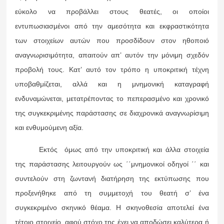
εύκολο να προβάλλει στους θεατές, οι οποίοι
εντυπωσιασμένοι από την αμεσότητα και εκφραστικότητα
των στοιχείων αυτών που προσδίδουν στον ηθοποιό
αναγνωρισιμότητα, απαιτούν απ’ αυτόν την μόνιμη σχεδόν
προβολή τους. Κατ’ αυτό τον τρόπο η υποκριτική τέχνη
υποβαθμίζεται, αλλά και η μνημονική καταγραφή
ενδυναμώνεται, μετατρέποντας το πεπερασμένο και χρονικό
της συγκεκριμένης παράστασης σε διαχρονικά αναγνωρίσιμη
και ενθυμούμενη αξία.
Εκτός όμως από την υποκριτική και άλλα στοιχεία
της παράστασης λειτουργούν ως ΄΄μνημονικοί οδηγοί ΄΄ και
συντελούν στη ζωντανή διατήρηση της εκτύπωσης που
προξενήθηκε από τη συμμετοχή του θεατή σ’ ένα
συγκεκριμένο σκηνικό θέαμα. Η σκηνοθεσία αποτελεί ένα
τέτοιο στοιχείο, αφού στόχο της έχει να αποδώσει καλύτερα ή