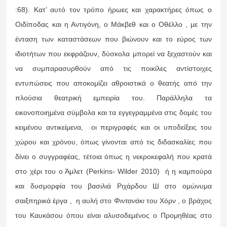
:68). Κατ’ αυτό τον τρόπο ήρωες και χαρακτήρες όπως ο
Οιδίποδας και η Αντιγόνη, ο Μάκβεθ και ο Οθέλλο , με την
ένταση των καταστάσεων που βιώνουν και το εύρος των
ιδιοτήτων που εκφράζουν, δύσκολα μπορεί να ξεχαστούν και
να συμπαρασυρθούν από τις ποικίλες αντίστοιχες
εντυπώσεις που αποκομίζει αθροιστικά ο θεατής από την
πλούσια θεατρική εμπειρία του. Παράλληλα τα
εικονοποιημένα σύμβολα και τα εγγεγραμμένα στις δομές του
κειμένου αντικείμενα, οι περιγραφές και οι υποδείξεις του
χώρου και χρόνου, όπως γίνονται από τις διδασκαλίες που
δίνει ο συγγραφέας, τέτοια όπως η νεκροκεφαλή που κρατά
στο χέρι του ο Άμλετ (Perkins- Wilder 2010) ή η καμπούρα
και δυσμορφία του βασιλιά Ριχάρδου Ш στο ομώνυμα
σαιξπηρικά έργα , η αυλή στο
Φιντανάκι
του Χόρν , ο βράχος
του Καυκάσου όπου είναι αλυσοδεμένος ο Προμηθέας στο