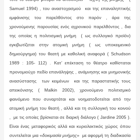
Samuel 1994) , του αναστοχασμού και της επαναληπτικής
εμφάνισης του παρελθόντος στο παρόν , άρα της
χρονούμενης παρουσίας ενός αχρονικού παρελθόντος , δια
της οποίας η πολιτισμική μνήμη ( ως συλλογικό προϊόν)
εγκιβωτίζεται στην ατομική μνήμη ( ως υποκειμενικό
δημιούργημα) του θεατή με καθολική αναφορά ( Schudson
1989 : 105- 112) .
Κατ’ επέκταση το θέατρο καθίσταται
προνομιούχο πεδίο επανάληψης , ανάμνησης και μνημονικής
ανασύστασης των κειμένων και της παραστατικής τους
απεικόνισης ( Malkin 2002), χρονούμενο πολιτισμικό
φαινόμενο που συναρτάται και νοηματοδοτείται από την
ατομική μνήμη του θεατή , αλλά και τη συλλογική του κοινού
, με τις οποίες βρίσκεται σε διαρκή διάλογο ( Jardine 2005 ).
Είναι ένας μεταφορικός αλλά και κυριολεκτικός χώρος όπου
συντελείται μια «
δοκιμασία μνήμης
» με αφορμή τη διαδικασία