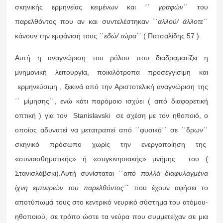
σκηνικής ερμηνείας κειμένων και ΄΄
γραφών
΄΄ του
παρελθόντος που αν και συντελέστηκαν ΄΄
αλλού/ άλλοτε
΄΄
κάνουν την εμφάνισή τους ΄΄
εδώ/ τώρα
΄΄ ( Πατσαλίδης 57 ).
Αυτή η αναγνώριση του ρόλου που διαδραματίζει η
μνημονική λειτουργία, ποικιλότροπα προσεγγίσιμη και
ερμηνεύσιμη , ξεκινά από την Αριστοτελική αναγνώριση της
΄΄ μίμησης΄΄, ενώ κάτι παρόμοιο ισχύει ( από διαφορετική
οπτική ) για τον Stanislavski σε σχέση με τον ηθοποιό, ο
οποίος αδυνατεί να μετατραπεί από ΄΄φυσικό΄΄ σε ΄΄δρων΄΄
σκηνικό πρόσωπο χωρίς την ενεργοποίηση της
«συναισθηματικής» ή «συγκινησιακής» μνήμης του (
Στανισλάβσκι).Αυτή συνίσταται ΄΄
από πολλά διαφυλαγμένα
ίχνη εμπειριών του παρελθόντος
΄΄ που έχουν αφήσει το
αποτύπωμά τους στο κεντρικό νευρικό σύστημα του ατόμου-
ηθοποιού, σε τρόπο ώστε τα νεύρα που συμμετείχαν σε μια