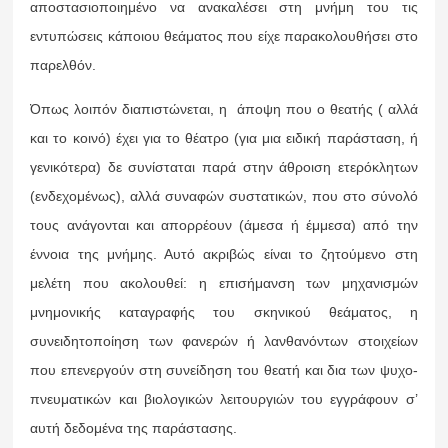
αποστασιοποιημένο να ανακαλέσει στη μνήμη του τις
εντυπώσεις κάποιου θεάματος που είχε παρακολουθήσει στο
παρελθόν.
Όπως λοιπόν διαπιστώνεται, η άποψη που ο θεατής ( αλλά
και το κοινό) έχει για το θέατρο (για μια ειδική παράσταση, ή
γενικότερα) δε συνίσταται παρά στην άθροιση ετερόκλητων
(ενδεχομένως), αλλά συναφών συστατικών, που στο σύνολό
τους ανάγονται και απορρέουν (άμεσα ή έμμεσα) από την
έννοια της μνήμης. Αυτό ακριβώς είναι το ζητούμενο στη
μελέτη που ακολουθεί: η επισήμανση των μηχανισμών
μνημονικής καταγραφής του σκηνικού θεάματος, η
συνειδητοποίηση των φανερών ή λανθανόντων στοιχείων
που επενεργούν στη συνείδηση του θεατή και δια των ψυχο-
πνευματικών και βιολογικών λειτουργιών του εγγράφουν σ’
αυτή δεδομένα της παράστασης.