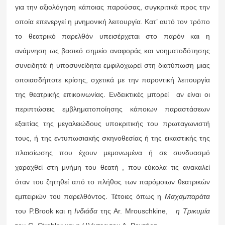
για την αξιολόγηση κάποιας παρούσας, συγκριτικά προς την
οποία επενεργεί η μνημονική λειτουργία. Κατ’ αυτό τον τρόπο
το θεατρικό παρελθόν υπεισέρχεται στο παρόν και η
ανάμνηση ως βασικό σημείο αναφοράς και νοηματοδότησης
συνειδητά ή υποσυνείδητα εμφιλοχωρεί στη διατύπωση μιας
οποιασδήποτε κρίσης, σχετικά με την παροντική λειτουργία
της θεατρικής επικοινωνίας. Ενδεικτικές μπορεί αν είναι οι
περιπτώσεις εμβληματοποίησης κάποιων παραστάσεων
εξαιτίας της μεγαλειώδους υποκριτικής του πρωταγωνιστή
τους, ή της εντυπωσιακής σκηνοθεσίας ή της εικαστικής της
πλαισίωσης που έχουν μεμονωμένα ή σε συνδυασμό
χαραχθεί στη μνήμη του θεατή , που εύκολα τις ανακαλεί
όταν του ζητηθεί από το πλήθος των παρόμοιων θεατρικών
εμπειριών του παρελθόντος. Τέτοιες όπως η
Μαχαμπαράτα
του Ρ.Brook και η
Ινδιάδα
της Ar. Mrouschkine,
η Τρικυμία