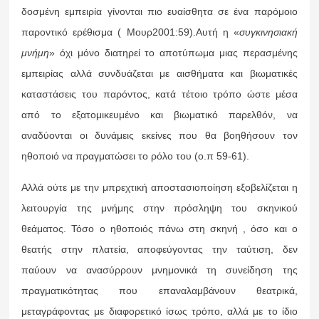
δοσμένη εμπειρία γίνονται πιο ευαίσθητα σε ένα παρόμοιο
παροντικό ερέθισμα ( Μουρ2001:59).Αυτή η «
συγκινησιακή
μνήμη
» όχι μόνο διατηρεί το αποτύπωμα μιας περασμένης
εμπειρίας αλλά συνδυάζεται με αισθήματα και βιωματικές
καταστάσεις του παρόντος, κατά τέτοιο τρόπο ώστε μέσα
από το εξατομικευμένο και βιωματικό παρελθόν, να
αναδύονται οι δυνάμεις εκείνες που θα βοηθήσουν τον
ηθοποιό να πραγματώσει το ρόλο του (ο.π 59-61).
Αλλά ούτε με την μπρεχτική αποστασιοποίηση εξοβελίζεται η
λειτουργία της μνήμης στην πρόσληψη του σκηνικού
θεάματος. Τόσο ο ηθοποιός πάνω στη σκηνή , όσο και ο
θεατής στην πλατεία, αποφεύγοντας την ταύτιση, δεν
παύουν να ανασύρρουν μνημονικά τη συνείδηση της
πραγματικότητας που επαναλαμβάνουν θεατρικά,
μεταγράφοντας με διαφορετικό ίσως τρόπο, αλλά με το ίδιο