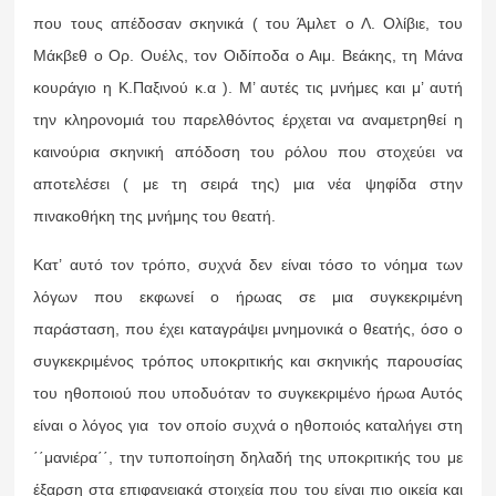
που τους απέδοσαν σκηνικά ( του Άμλετ ο Λ. Ολίβιε, του
Μάκβεθ ο Ορ. Ουέλς, τον Οιδίποδα ο Αιμ. Βεάκης, τη Μάνα
κουράγιο η Κ.Παξινού κ.α ). Μ’ αυτές τις μνήμες και μ’ αυτή
την κληρονομιά του παρελθόντος έρχεται να αναμετρηθεί η
καινούρια σκηνική απόδοση του ρόλου που στοχεύει να
αποτελέσει ( με τη σειρά της) μια νέα ψηφίδα στην
πινακοθήκη της μνήμης του θεατή.
Κατ’ αυτό τον τρόπο, συχνά δεν είναι τόσο το νόημα των
λόγων που εκφωνεί ο ήρωας σε μια συγκεκριμένη
παράσταση, που έχει καταγράψει μνημονικά ο θεατής, όσο ο
συγκεκριμένος τρόπος υποκριτικής και σκηνικής παρουσίας
του ηθοποιού που υποδυόταν το συγκεκριμένο ήρωα Αυτός
είναι ο λόγος για τον οποίο συχνά ο ηθοποιός καταλήγει στη
΄΄μανιέρα΄΄, την τυποποίηση δηλαδή της υποκριτικής του με
έξαρση στα επιφανειακά στοιχεία που του είναι πιο οικεία και