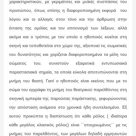
χαρακτηριστικών, με γκριμάτσες και μυϊκές συσπάσεις του
προσώπου, όπως επίσης η διαφοροποιημένη εκφορά του
λόγου και οι αλλαγές στον τόνο και την άρθρωση στην
ένταση της ομιλίας και τον επιτονισμό των λέξεων, αλλά
ακόμα και ο τρόπος με τον οποίο ο ηθοποιός κινείται στη
σκηνή και τοποθετείται στο χώρο της, αξιοποιεί τις σωματικές
του δυνατότητες και χειρίζεται διαφοροποιημένα τα μέλη του
σώματος του, συνιστούν εξαιρετικά εντυπωσιακά
παραστασιακά σημεία, τα οποία εύκολα αποτυπώνονται στη
μνήμη του θεατή. Γιατί ο ηθοποιός είναι εκείνος που με το
σώμα του εγγράφει τη μνήμη του θεατρικού παρελθόντος στη
σκηνική εμπειρία της παρούσας παράστασης, γεφυρώνοντας
την απόσταση ανάμεσα στο χρονικά ήδη συντελεσμένο. Εξ
αυτού προκύπτει η διαπίστωση ότι κάθε ρόλος ( ιδιαίτερα
κάθε μεγάλος κλασικός ρόλος) είναι ΄΄στοιχειωμένος΄΄ με τις
μνήμες του παρελθόντος, των μεγάλων δηλαδή ερμηνευτών