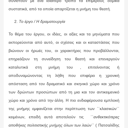
συνιστούν με ένα ιδιαίτερο τρόπο τα επιμέρους δομικά
συστατικά, από τα οποία απαρτίζεται η μνήμη του θεατή.
Το έργο / Η δραματουργία
Το θέμα του έργου, οι ιδέες, οι αξίες και τα μηνύματα που
εκπορεύονται από αυτό, οι σχέσεις και οι καταστάσεις που
βιώνουν οι ήρωές του, οι χαρακτήρες που προβάλλονται,
επηρεάζουν τη συνείδηση του θεατή και επενεργούν
καταλυτικά στη μνήμη του , επιτείνοντας ή
αποδυναμώνοντας τη λήθη που επιφέρει η χρονική
απόσταση από τον δραματικό και σκηνικό χώρο και χρόνο
των δρώντων προσώπων από τη μια και τον αντικειμενικό
χώρο και χρόνο από την άλλη. Η πιο ενδιαφέρουσα εμπλοκή
της μνήμης εμφανίζεται στην περίπτωση των ΄΄κλασικών΄΄
κειμένων, επειδή αυτά αποτελούν τις ΄΄
ανθεκτικότερες
αποθήκες πολιτιστικής μνήμης όλων των λαών΄
΄ ( Πατσαλίδης