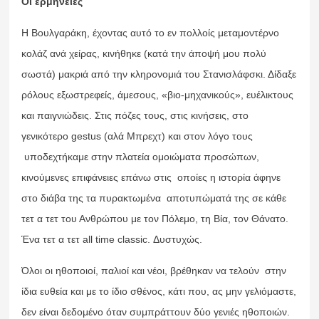
Οι ερμηνείες
Η Βουλγαράκη, έχοντας αυτό το εν πολλοίς μεταμοντέρνο
κολάζ ανά χείρας, κινήθηκε (κατά την άποψή μου πολύ
σωστά) μακριά από την κληρονομιά του Στανισλάφσκι. Δίδαξε
ρόλους εξωστρεφείς, άμεσους, «βιο-μηχανικούς», ευέλικτους
και παιγνιώδεις. Στις πόζες τους, στις κινήσεις, στο
γενικότερο gestus (αλά Μπρεχτ) και στον λόγο τους
υποδεχτήκαμε στην πλατεία ομοιώματα προσώπων,
κινούμενες επιφάνειες επάνω στις οποίες η ιστορία άφηνε
στο διάβα της τα πυρακτωμένα αποτυπώματά της σε κάθε
τετ α τετ του Ανθρώπου με τον Πόλεμο, τη Βία, τον Θάνατο.
Ένα τετ α τετ all time classic. Δυστυχώς.
Όλοι οι ηθοποιοί, παλιοί και νέοι, βρέθηκαν να τελούν στην
ίδια ευθεία και με το ίδιο σθένος, κάτι που, ας μην γελιόμαστε,
δεν είναι δεδομένο όταν συμπράττουν δύο γενιές ηθοποιών.