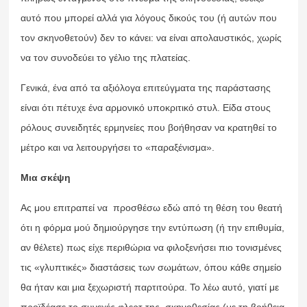
αυτό που μπορεί αλλά για λόγους δικούς του (ή αυτών που
τον σκηνοθετούν) δεν το κάνει: να είναι απολαυστικός, χωρίς
να τον συνοδεύει το γέλιο της πλατείας.
Γενικά, ένα από τα αξιόλογα επιτεύγματα της παράστασης
είναι ότι πέτυχε ένα αρμονικό υποκριτικό στυλ. Είδα στους
ρόλους συνειδητές ερμηνείες που βοήθησαν να κρατηθεί το
μέτρο και να λειτουργήσει το «παραξένισμα».
Μια σκέψη
Ας μου επιτραπεί να προσθέσω εδώ από τη θέση του θεατή
ότι η φόρμα μού δημιούργησε την εντύπωση (ή την επιθυμία,
αν θέλετε) πως είχε περιθώρια να φιλοξενήσει πιο τονισμένες
τις «γλυπτικές» διαστάσεις των σωμάτων, όπου κάθε σημείο
θα ήταν και μια ξεχωριστή παρτιτούρα. Το λέω αυτό, γιατί με
προϊδέασε το συνεχές φλερτ της σκηνοθεσίας (με τη βοήθεια