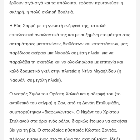
έρθουν σιγά-σιγά και τα υπόλοιπα, εφόσον πρυτανεύσει η
σκληρή, η πολύ σκληρή δουλειά.
Η Εύη Σαρμή με τη γνωστή ενέργειά της, τα καλά
επιτελεστικά ανακλαστικά της και με αυξημένη ετοιμότητα στις
ασταμάτησες μεταπτώσεις διαθέσεων και καταστάσεων, μας
παρέδωσε ακέραια μια Ναουάλ σε μέση ηλικία, για να
παραλάβει τη σκυτάλη και να ολοκληρώσει με επιτυχία και
καλό δραματικό γκελ στην πλατεία η Ντίνα Μιχαηλίδου (η
Ναουάλ σε μεγάλη ηλικία).
Ο νεαρός Σιμόν του Ορέστη Χαλκιά και η αδερφή του (το
αντιθετικό του στίγμα) η Ζαν, από τη Δανάη Επιθυμιάδη,
συμπορεύτηκαν «διαφωνώντας». Ο Νιχάντ του Χρίστου
Στυλιανού στα όρια ενός ρόλου διαρκώς έτοιμου να ασκήσει
βία για τη βία. Ο σπουδαίος ηθοποιός Κώστας Σαντάς,
πλήρως ενταγμένος στο πνεύμα της σκηνοθεσίας, έδειξε