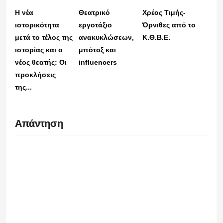
H νέα
Θεατρικό
Χρέος Τιμής-
ιστορικότητα
εργοτάξιο
Όρνιθες από το
μετά το τέλος της
ανακυκλώσεων,
Κ.Θ.Β.Ε.
ιστορίας και ο
μπότοξ και
νέος θεατής: Οι
influencers
προκλήσεις
της...
Απάντηση