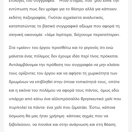
επιλογές του συγγραφέα. Ήταν στιγμές που μου έδινε την
εντύπωση πως δεν γράφει για το θέατρο αλλά για κάποιον
εκδότη πεζογραφίας. Γινόταν αχρείαστα αναλυτικός,
καταπατώντας το βασικό συγγραφικό αξίωμα που αφορά τη
σκηνική οικονομία: «λέμε λιγότερα, δείχνουμε περισσότερα».
Στα «μείον» του έργου προσθέτω και το γεγονός ότι ενώ
μαίνεται ένας πόλεμος δεν έχουμε ιδέα περί τίνος πρόκειται.
Αντιλαμβάνομαι την πρόθεση του συγγραφέα να μην κλείσει
τους ορίζοντες του έργου και να αφήσει τη χωρικότητα των
δρωμένων να επιβληθεί στην όποια τοπικότητά τους, οπότε
και η εικόνα του πολέμου να αφορά τους πάντες, όμως εδώ
υπάρχει από κάτω ένα αλλοπρόσαλλο θρησκευτικό χαλί που
πυρπολεί τα πάντα∙ ένα χαλί που ζεματάει. Έστω, κάποια
όσμωση θα μας ήταν χρήσιμη∙ κάποιες αιχμές που να
ξεβολεύουν, να πονάνε και στην ανάγνωση και στη θέαση.