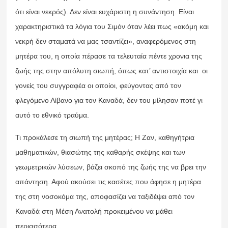
ότι είναι νεκρός). Δεν είναι ευχάριστη η συνάντηση. Είναι
χαρακτηριστικά τα λόγια του Σιμόν όταν λέει πως «ακόμη και
νεκρή δεν σταματά να μας τσαντίζει», αναφερόμενος στη
μητέρα του, η οποία πέρασε τα τελευταία πέντε χρονια της
ζωής της στην απόλυτη σιωπή, όπως κατ’ αντιστοιχία και οι
γονείς του συγγραφέα οι οποίοι, φεύγοντας από τον
φλεγόμενο Λίβανο για τον Καναδά, δεν του μίλησαν ποτέ γι
αυτό το εθνικό τραύμα.
Τι προκάλεσε τη σιωπή της μητέρας; Η Ζαν, καθηγήτρια
μαθηματικών, θιασώτης της καθαρής σκέψης και των
γεωμετρικών λύσεων, βάζει σκοπό της ζωής της να βρει την
απάντηση. Αφού ακούσει τις κασέτες που άφησε η μητέρα
της στη νοσοκόμα της, αποφασίζει να ταξιδέψει από τον
Καναδά στη Μέση Ανατολή προκειμένου να μάθει
περισσότερα.