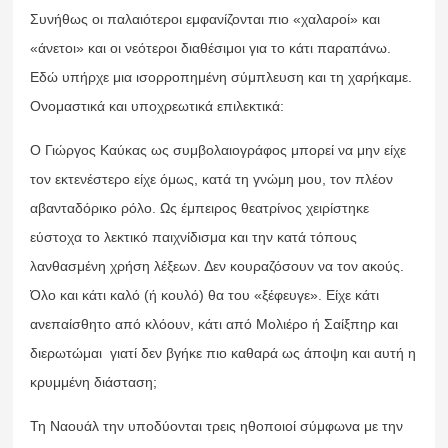
Συνήθως οι παλαιότεροι εμφανίζονται πιο «χαλαροί» και
«άνετοι» και οι νεότεροι διαθέσιμοι για το κάτι παραπάνω.
Εδώ υπήρχε μια ισορροπημένη σύμπλευση και τη χαρήκαμε.
Ονομαστικά και υποχρεωτικά επιλεκτικά:
Ο Γιώργος Καύκας ως συμβολαιογράφος μπορεί να μην είχε
τον εκτενέστερο είχε όμως, κατά τη γνώμη μου, τον πλέον
αβανταδόρικο ρόλο. Ως έμπειρος θεατρίνος χειρίστηκε
εύστοχα το λεκτικό παιχνίδισμα και την κατά τόπους
λανθασμένη χρήση λέξεων. Δεν κουραζόσουν να τον ακούς.
Όλο και κάτι καλό (ή κουλό) θα του «ξέφευγε». Είχε κάτι
ανεπαίσθητο από κλόουν, κάτι από Μολιέρο ή Σαίξπηρ και
διερωτώμαι γιατί δεν βγήκε πιο καθαρά ως άποψη και αυτή η
κρυμμένη διάσταση;
Τη Ναουάλ την υποδύονται τρεις ηθοποιοί σύμφωνα με την