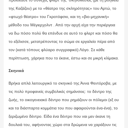
της Καζάζου) με το «θέατρο της σκληρότητας» του Αρτώ, το
«φτωχό θέατρο» του Γκροτόφσκι, και τη «βιο-μηχανική»
μέθοδο του Μέγιερχολντ . Από την αρχή είχα την περιέργεια
να δω πόσο πολύ θα επένδυε σε αυτό το φλερτ και πόσο θα
το εξέλισσε, μετατρέποντας το σώμα σε εργαλείο πέρα από
τον (κατά τόπους φλύαρο συγγραφικό) Λόγο. Σε κάθε
περίπτωση, χάρηκα που το έκανε, έστω και σε μικρή κλίμακα.
Σκηνικά
Βρήκα απλά λειτουργικό το σκηνικό της Άννα Φεντόροβα, με
τις πολύ προφανείς συμβολικές σημάνσεις: το δέντρο της
ζωής, το οικογενειακό δέντρο που ρημάζουν οι πόλεμοι (εξ ου
και τα διάσπαρτα κομμάτια του που αφαιρούνται ένα-ένα), το
ξεριζωμένο δέντρο. Είδα ένα δέντρο που ναι μεν έκανε τη
δουλειά του, αφήνοντας χώρο στα δρώμενα να χαράξουν τις