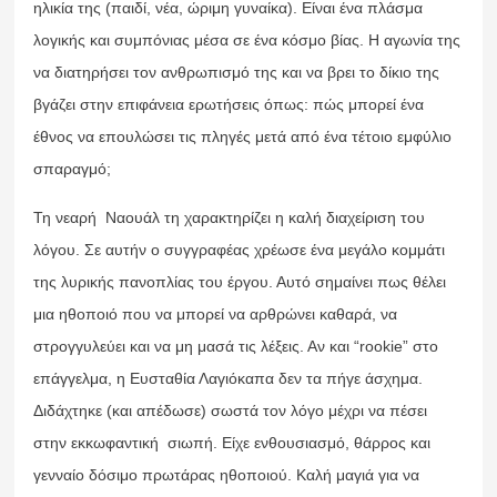
ηλικία της (παιδί, νέα, ώριμη γυναίκα). Είναι ένα πλάσμα
λογικής και συμπόνιας μέσα σε ένα κόσμο βίας. Η αγωνία της
να διατηρήσει τον ανθρωπισμό της και να βρει το δίκιο της
βγάζει στην επιφάνεια ερωτήσεις όπως: πώς μπορεί ένα
έθνος να επουλώσει τις πληγές μετά από ένα τέτοιο εμφύλιο
σπαραγμό;
Τη νεαρή Ναουάλ τη χαρακτηρίζει η καλή διαχείριση του
λόγου. Σε αυτήν ο συγγραφέας χρέωσε ένα μεγάλο κομμάτι
της λυρικής πανοπλίας του έργου. Αυτό σημαίνει πως θέλει
μια ηθοποιό που να μπορεί να αρθρώνει καθαρά, να
στρογγυλεύει και να μη μασά τις λέξεις. Αν και “rookie” στο
επάγγελμα, η Ευσταθία Λαγιόκαπα δεν τα πήγε άσχημα.
Διδάχτηκε (και απέδωσε) σωστά τον λόγο μέχρι να πέσει
στην εκκωφαντική σιωπή. Είχε ενθουσιασμό, θάρρος και
γενναίο δόσιμο πρωτάρας ηθοποιού. Καλή μαγιά για να