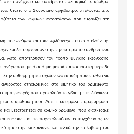
νά στο πανάρχαιο και αστείρευτο πολιτισμικό υπόβαθρο,
του, θεατές στο Διονυσιακό αμφιθέατρο, αντλώντας από
ν οξύτητα των κωμικών καταστάσεων που εμφανίζει στη
νη, τον «
κώμο
» και τους «
φλύακες
» που αποτελούν την
ήρχαν και λειτουργούσαν στην προϊστορία του ανθρώπινου
να. Αυτά αποτελούσαν τον τρόπο ψυχικής εκτόνωσης,
υ ανθρώπου, μετά από μια μακρά και κοπιαστική περίοδο
). Στην αυθόρμητη και σχεδόν ενστικτώδη προσπάθεια για
άνθρωπος στηριζόμενος στο μιμητικό του ορμέμφυτο,
και συμπεριφορές που προκαλούν το γέλιο, με τη διόγκωση
νση και υποβάθμισή τους. Αυτή η εσκεμμένη παραμόρφωση
ο και μετατρέπεται σε κωμικό δρώμενο, που διασκεδάζει
αι εκείνους που το παρακολουθούν, επιτυγχάνοντας ως
τικότητα στην επικοινωνία και τελικά την υπέρβαση του