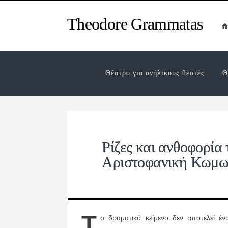
Theodore Grammatas
Θέατρο για ανήλικους θεατές
Θ
Ρίζες και ανθοφορία
Αριστοφανική Κωμω
Τ
ο δραματικό κείμενο δεν αποτελεί έ