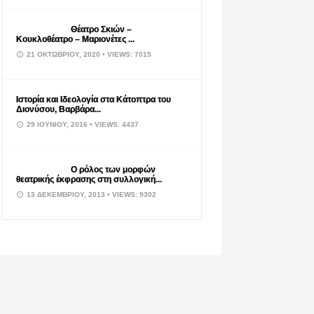
Θέατρο Σκιών –
Κουκλοθέατρο – Μαριονέτες ...
21 ΟΚΤΩΒΡΊΟΥ, 2020
• VIEWS: 7015
Ιστορία και Ιδεολογία στα Κάτοπτρα του
Διονύσου, Βαρβάρα...
29 ΙΟΥΝΊΟΥ, 2016
• VIEWS: 4437
Ο ρόλος των μορφών
θεατρικής έκφρασης στη συλλογική...
13 ΔΕΚΕΜΒΡΊΟΥ, 2013
• VIEWS: 9302