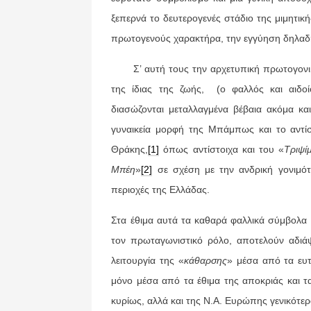
ξεπερνά το δευτερογενές στάδιο της μιμητικ
πρωτογενούς χαρακτήρα, την εγγύηση δηλαδή 
Σ’ αυτή τους την αρχετυπική πρωτογονική
της ίδιας της ζωής, (ο φαλλός και αιδο
διασώζονται μεταλλαγμένα βέβαια ακόμα και
γυναικεία μορφή της Μπάμπως και το αντίσ
Θράκης,
[1]
όπως αντίστοιχα και του «
Τριψί
Μπέη
»
[2]
σε σχέση με την ανδρική γονιμότη
περιοχές της Ελλάδας.
Στα έθιμα αυτά τα καθαρά φαλλικά σύμβολα κ
τον πρωταγωνιστικό ρόλο, αποτελούν αδιάψ
λειτουργία της «
κάθαρσης
» μέσα από τα ευ
μόνο μέσα από τα έθιμα της αποκριάς και 
κυρίως, αλλά και της Ν.Α. Ευρώπης γενικότερ