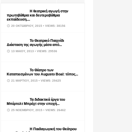
Η θεατρική αγωγή στην
πρωτοβάθμια και δευτεροβάθμια
εκπαίδευση....
20 ΟΚΤΩΒΡΊΟΥ, 2015
• VIEWS: 38156
Το Θεατρικό Παιχνίδι
Διάσταση της αγωγής μέσα από...
13 ΜΑΪ́ΟΥ, 2013
• VIEWS: 29536
Το Θέατρο των
Καταπιεσμένων του Augusto Boal: τόπος...
21 ΜΑΡΤΊΟΥ, 2015
• VIEWS: 29425
Τα διδακτικά έργα του
Μπέρτολτ Μπρέχτ στην εποχή...
25 ΝΟΕΜΒΡΊΟΥ, 2015
• VIEWS: 26462
Η Παιδαγωγική του Θεάτρου