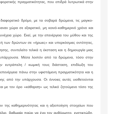
ιαφορετικής πραγματικότητας, που επιδρά λυτρωτικά στην
αφορετικό δρόμο, με τα σοβαρά δρώμενα, τις μαγικο-
αναν χώρα σε εξαιρετικό, μη κοινό-καθημερινό χρόνο και
συνέχεια χώρο. Εκεί, με την επενέργεια του μύθου και της
πή των δρώντων σε «ήρωες» και υπερκόσμιες οντότητες,
ησης, συντελείτο τελικά η έκσταση και η δημιουργία μιας
ν υπάρχουσα. Μέσα λοιπόν από τα δρώμενα, τόσο στην
ην ευτράπελη / κωμική τους διάσταση, επιδίωξη του
 επενέργεια πάνω στην υφιστάμενη πραγματικότητα και η
ερης από την υπάρχουσα. Οι έννοιες αυτές υιοθετούνται
αι με τον όρο «
κάθαρση
» ως τελικό ζητούμενο τόσο της
ης καθημερινότητας και η αξιοποίηση στοιχείων που
λιο, βαθμιαία παύει να έχει τον αυθόρμητο, ενστικτώδη,