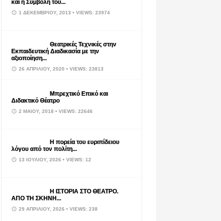
και η Συμβολή του...
1 ΔΕΚΕΜΒΡΊΟΥ, 2013
• VIEWS: 23974
Θεατρικές Τεχνικές στην
Εκπαιδευτική Διαδικασία με την
αξιοποίηση...
26 ΑΠΡΙΛΊΟΥ, 2020
• VIEWS: 23813
Μπρεχτικό Επικό και
Διδακτικό Θέατρο
2 ΜΑΪ́ΟΥ, 2018
• VIEWS: 22646
Η πορεία του ευριπίδειου
λόγου από τον πολίτη...
13 ΙΟΥΛΊΟΥ, 2026
• VIEWS: 12
Η ΙΣΤΟΡΙΑ ΣΤΟ ΘΕΑΤΡΟ.
ΑΠΟ ΤΗ ΣΚΗΝΗ...
29 ΑΠΡΙΛΊΟΥ, 2026
• VIEWS: 238