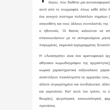
λόγου, που διαθέτει μια αυτοαναφορικό
αυτό από το συγγραφέα, όπως κάθε άλλο λογ
ένα ανοιχτό σύστημα πολλαπλών σημείων (ά
σκηνοθέτη και τους άλλους συντελεστές της
ο ηθοποιός. Οι θεατές καλούνται να α
επικοινωνήσουν με τα εκπορευόμενα μηνύ
παγιωμένες, κειμενικά εγγεγραμμένες δυνατό
Η «
Λυσιστράτη
» είναι ένα αριστοφανικό έ
αθηναίου κωμωδιογράφου της αρχαιότητας) 
κωμικά χαρακτηριστικά σεξουαλικού χαρα
αναπτύξουν ποικιλότροπα τις ερμηνείες τους
άλλοτε συγκρατημένο και συνδηλωτικό, άλλο
και γκροτέσκο. Κατ’ αυτό τον τρόπο, το 
θεωρίες), ψυχολογικά, κοινωνιολογικά, φεμ
προτάσεις.