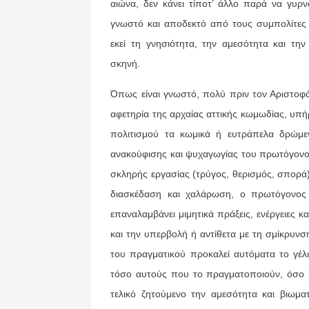
αιώνα, δεν κάνει τίποτ’ άλλο παρά να γυρ
γνωστό και αποδεκτό από τους συμπολίτες 
εκεί τη γνησιότητα, την αμεσότητα και τη
σκηνή.
Όπως είναι γνωστό, πολύ πριν τον Αριστοφά
αφετηρία της αρχαίας αττικής κωμωδίας, υπ
πολιτισμού τα κωμικά ή ευτράπελα δρώμε
ανακούφισης και ψυχαγωγίας του πρωτόγονο
σκληρής εργασίας (τρύγος, θερισμός, σπορά
διασκέδαση και χαλάρωση, ο πρωτόγονος 
επαναλαμβάνει μιμητικά πράξεις, ενέργειες 
και την υπερβολή ή αντίθετα με τη σμίκρυ
του πραγματικού προκαλεί αυτόματα το γέλι
τόσο αυτούς που το πραγματοποιούν, όσο κ
τελικό ζητούμενο την αμεσότητα και βιωμα