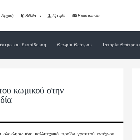
Αρχική
Βιβλία
Προφίλ
Επικοινωνία
έατρο και Εκπαίδευση
Θεωρία Θεάτρου
Ιστορία Θεάτρου
 του κωμικού στην
δία
να ολοκληρωμένο καλλιτεχνικό προϊόν γραπτού εντέχνου