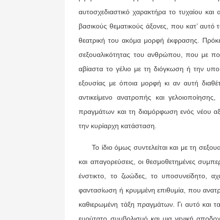
αυτοσχεδιαστικό χαρακτήρα το τυχαίου και
βασικούς θεματικούς άξονες, που κατ’ αυτό
θεατρική του ακόμα μορφή έκφρασης. Πρόκει
σεξουαλικότητας του ανθρώπου, που με ποι
αβίαστα το γέλιο με τη διόγκωση ή την υπο
εξουσίας με όποια μορφή κι αν αυτή διαθέτε
αντικείμενο ανατροπής και γελοιοποίησης
πραγμάτων και τη διαμόρφωση ενός νέου αξ
την κυρίαρχη κατάσταση.
Το ίδιο όμως συντελείται και με τη σεξουα
και απαγορεύσεις, οι θεσμοθετημένες συμπερ
ένστικτο, το ζωώδες, το υποσυνείδητο, αχ
φαντασίωση ή κρυμμένη επιθυμία, που ανατρ
καθιερωμένη τάξη πραγμάτων. Γι αυτό και τα
ευρύτατο συμβολισμό και μια γενική αποδ