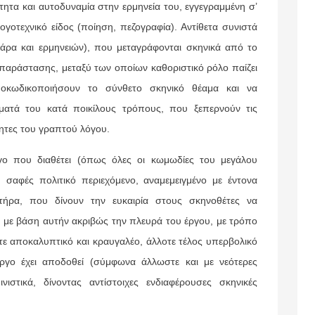
τητα και αυτοδυναμία στην ερμηνεία του, εγγεγραμμένη σ’
οτεχνικό είδος (ποίηση, πεζογραφία). Αντίθετα συνιστά
ρα και ερμηνειών), που μεταγράφονται σκηνικά από το
 παράστασης, μεταξύ των οποίων καθοριστικό ρόλο παίζει
ποκωδικοποιήσουν το σύνθετο σκηνικό θέαμα και να
ματά του κατά ποικίλους τρόπους, που ξεπερνούν τις
τητες του γραπτού λόγου.
ργο που διαθέτει (όπως όλες οι κωμωδίες του μεγάλου
σαφές πολιτικό περιεχόμενο, αναμεμειγμένο με έντονα
κτήρα, που δίνουν την ευκαιρία στους σκηνοθέτες να
, με βάση αυτήν ακριβώς την πλευρά του έργου, με τρόπο
τε αποκαλυπτικό και κραυγαλέο, άλλοτε τέλος υπερβολικό
έργο έχει αποδοθεί (σύμφωνα άλλωστε και με νεότερες
ινιστικά, δίνοντας αντίστοιχες ενδιαφέρουσες σκηνικές