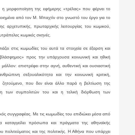
ή η μορφοποίηση της εφήμερης «τρέλας» που φέρνει το
ποιημένα από τον Μ. Μπαχτίν στο γνωστό του έργο για το
της αρχετυπικής, πρωταρχικής λειτουργίας του κωμικού,
ευτράπελες κωμικές σκηνές.
άζει στις κωμωδίες του αυτά τα στοιχεία σε έξαρση και
«βλάσφημος» προς την υπάρχουσα κοινωνική και ηθική
 μάλλον: επιστρέφει στην αγνή, αυθεντική και ουσιαστική
θρώπινη σεξουαλικότητα και την κοινωνική κριτική,
ό ζητούμενο, που δεν είναι άλλο παρά η βελτίωση της
ηση των συμπολιτών του και η τελική διόρθωση των
ικός συγγραφέας. Με τις κωμωδίες του επιδιώκει μέσα από
 να καταγγείλει πρόσωπα και πράγματα της αθηναϊκής
υ πολιτεύματος και της πολιτικής. Η Αθήνα που υπάρχει