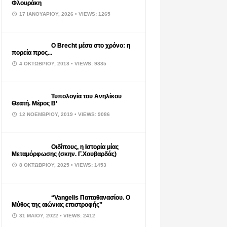
Φλουράκη
17 ΙΑΝΟΥΑΡΊΟΥ, 2026
• VIEWS: 1265
Ο Brecht μέσα στο χρόνο: η
πορεία προς...
4 ΟΚΤΩΒΡΊΟΥ, 2018
• VIEWS: 9885
Τυπολογία του Ανηλίκου
Θεατή. Μέρος Β’
12 ΝΟΕΜΒΡΊΟΥ, 2019
• VIEWS: 9086
Οιδίπους, η Ιστορία μίας
Μεταμόρφωσης (σκην. Γ.Χουβαρδάς)
8 ΟΚΤΩΒΡΊΟΥ, 2025
• VIEWS: 1453
“Vangelis Παπαθανασίου. Ο
Μύθος της αιώνιας επιστροφής”
31 ΜΑΪ́ΟΥ, 2022
• VIEWS: 2412