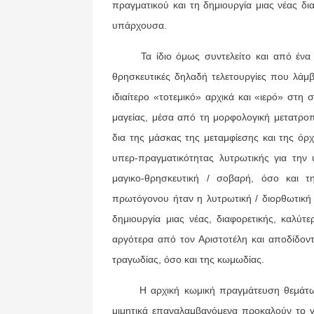
πραγματικού και τη δημιουργία μιας νέας δ
υπάρχουσα.
Τα ίδιο όμως συντελείτο και από ένα δι
θρησκευτικές δηλαδή τελετουργίες που λάμβ
ιδιαίτερο «τοτεμικό» αρχικά και «ιερό» στη 
μαγείας, μέσα από τη μορφολογική μετατρο
δια της μάσκας της μεταμφίεσης και της όρχ
υπερ-πραγματικότητας λυτρωτικής για τη
μαγικο-θρησκευτική / σοβαρή, όσο και τ
πρωτόγονου ήταν η λυτρωτική / διορθωτική
δημιουργία μιας νέας, διαφορετικής, καλύτ
αργότερα από τον Αριστοτέλη και αποδίδοντ
τραγωδίας, όσο και της κωμωδίας.
Η αρχική κωμική πραγμάτευση θεμάτων τ
μιμητικά επαναλαμβανόμενα προκαλούν το γέ