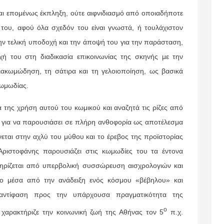
αι επομένως έκπληξη, ούτε αιφνιδιασμό από οποιαδήποτε
του, αφού όλα σχεδόν του είναι γνωστά, ή τουλάχιστον
ην τελική υποδοχή και την άποψή του για την παράσταση,
οχή του στη διαδικασία επικοινωνίας της σκηνής με την
διακωμώδηση, τη σάτιρα και τη γελοιοποίηση, ως βασικά
κωμωδίας.
 της χρήση αυτού του κωμικού και αναζητά τις ρίζες από
ς για να παρουσιάσει σε πλήρη ανθοφορία ως αποτέλεσμα
νεται στην αχλύ του μύθου και το έρεβος της προϊστορίας
Αριστοφάνης παρουσιάζει στις κωμωδίες του τα έντονα
ηρίζεται από υπερβολική συσσώρευση αισχρολογιών και
ιο μέσα από την ανάδειξη ενός κόσμου «βέβηλου» και
 αντίφαση προς την υπάρχουσα πραγματικότητα της
ο
χαρακτήριζε την κοινωνική ζωή της Αθήνας τον 5
π.χ.