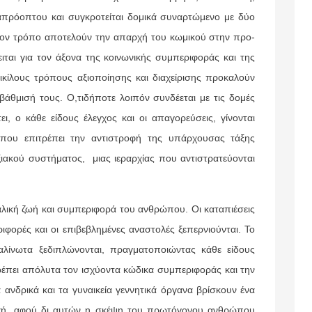
 απρόοπτου και συγκροτείται δομικά συναρτώμενο με δύο
 τον τρόπο αποτελούν την απαρχή του κωμικού στην προ-
ται για τον άξονα της κοινωνικής συμπεριφοράς και της
κίλους τρόπους αξιοποίησης και διαχείρισης προκαλούν
βάθμισή τους. Ο,τιδήποτε λοιπόν συνδέεται με τις δομές
ι, ο κάθε είδους έλεγχος και οι απαγορεύσεις, γίνονται
, που επιτρέπει την αντιστροφή της υπάρχουσας τάξης
ιακού συστήματος, μιας ιεραρχίας που αντιστρατεύονται
λική ζωή και συμπεριφορά του ανθρώπου. Οι καταπιέσεις
ιφορές και οι επιβεβλημένες αναστολές ξεπερνιούνται. Το
αλίνωτα ξεδιπλώνονται, πραγματοποιώντας κάθε είδους
έπει απόλυτα τον ισχύοντα κώδικα συμπεριφοράς και την
 ανδρικά και τα γυναικεία γεννητικά όργανα βρίσκουν ένα
οχή, αφού δι αυτών η σκέψη του πρωτόγονου ανθρώπου