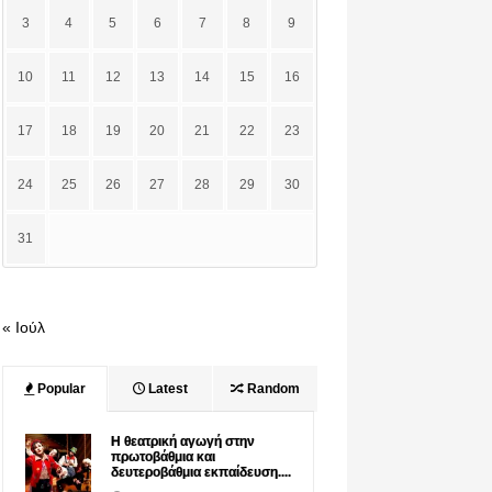
3
4
5
6
7
8
9
10
11
12
13
14
15
16
17
18
19
20
21
22
23
24
25
26
27
28
29
30
31
« Ιούλ
Popular
Latest
Random
Η θεατρική αγωγή στην
πρωτοβάθμια και
δευτεροβάθμια εκπαίδευση....