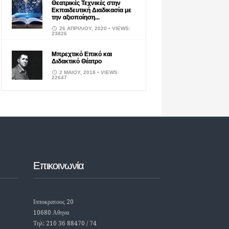
Θεατρικές Τεχνικές στην
Εκπαιδευτική Διαδικασία με
την αξιοποίηση...
26 ΑΠΡΙΛΊΟΥ, 2020
• VIEWS:
23826
Μπρεχτικό Επικό και
Διδακτικό Θέατρο
2 ΜΑΪ́ΟΥ, 2018
• VIEWS:
22647
Επικοινωνία
Ιπποκρατους 20
10680 Αθηνα
Τηλ: 210 36 88470 / 74