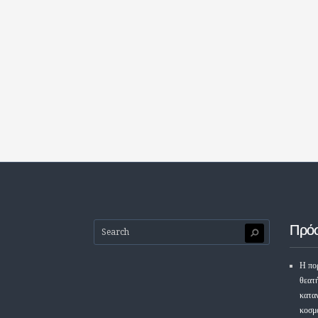
Πρό
Η πορ
θεατ
κατα
κοσμ