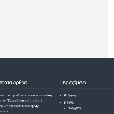
σφατα Άρθρα
Περιεχόμενα
εία του ευριπίδειου λόγου από τον πολίτη
Αρχική
ή του “Κλεινού άστεως” στο θεατή
Βιβλία
ναλωτή της παγκοσμιοποιημένης
Συνεργάτες
όπολης