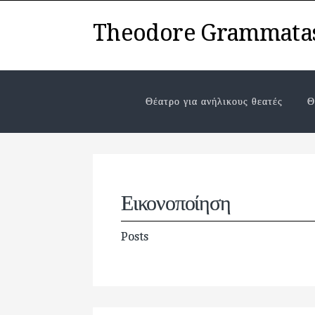
Theodore Grammata
Θέατρο για ανήλικους θεατές
Θ
Εικονοποίηση
Posts