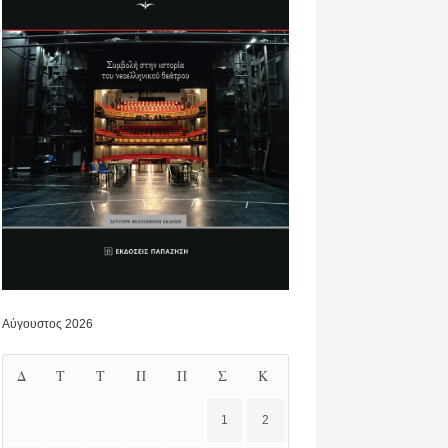
Αύγουστος 2026
Δ
Τ
Τ
Π
Π
Σ
Κ
1
2