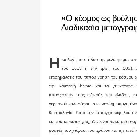
«Ο κόσμος ως βούλησ
Διαδικασία μεταγγραφ
Η
επιλογή του τίτλου της μελέτης μας 
του 1819 ή την τρίτη του 1851 δε
επισημάνσεις του τύπου νόηση του κόσμου α
την καντιανή έννοια και τα γενικότερα
απασχολούν τους ειδι­κούς του κλάδου, ερ
γερμανού φιλοσόφου στο νεοδημιουργημένο 
θεατρολογία. Κατά τον Σοπεγχάουερ λοιπό
και του σώματός μας, δεν είναι παρά μια δική
μορφές του χώ­ρου, του χρόνου και της αιτιό