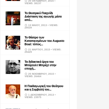
20 ΟΚΤΩΒΡΊΟΥ, 2015
•
VIEWS: 38157
Το Θεατρικό Παιχνίδι
Διάσταση της αγωγής μέσα
από...
13 ΜΑΪ́ΟΥ, 2013
• VIEWS:
29539
Το Θέατρο των
Καταπιεσμένων του Augusto
Boal: τόπος...
21 ΜΑΡΤΊΟΥ, 2015
• VIEWS:
29429
Τα διδακτικά έργα του
Μπέρτολτ Μπρέχτ στην
εποχή...
25 ΝΟΕΜΒΡΊΟΥ, 2015
•
VIEWS: 26464
Η Παιδαγωγική του Θεάτρου
και η Συμβολή του...
1 ΔΕΚΕΜΒΡΊΟΥ, 2013
•
VIEWS: 23975