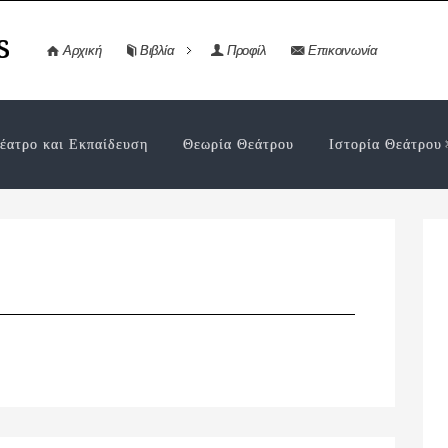
s
Αρχική
Βιβλία
Προφίλ
Επικοινωνία
έατρο και Εκπαίδευση
Θεωρία Θεάτρου
Ιστορία Θεάτρου