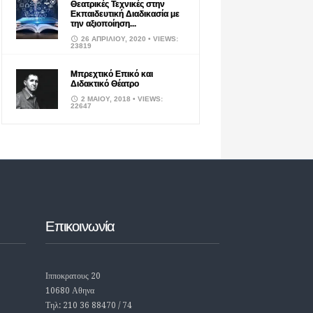
Θεατρικές Τεχνικές στην
Εκπαιδευτική Διαδικασία με
την αξιοποίηση...
26 ΑΠΡΙΛΊΟΥ, 2020
• VIEWS:
23819
Μπρεχτικό Επικό και
Διδακτικό Θέατρο
2 ΜΑΪ́ΟΥ, 2018
• VIEWS:
22647
Επικοινωνία
Ιπποκρατους 20
10680 Αθηνα
Τηλ: 210 36 88470 / 74