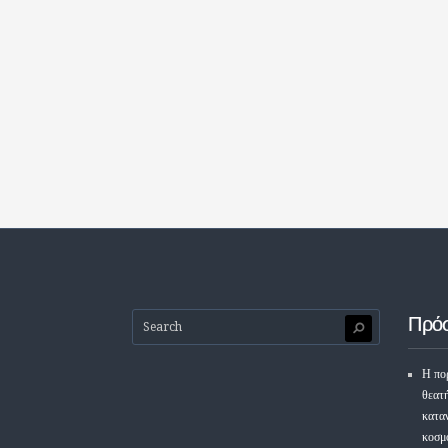
Πρό
Η πορ
θεατ
κατα
κοσμ