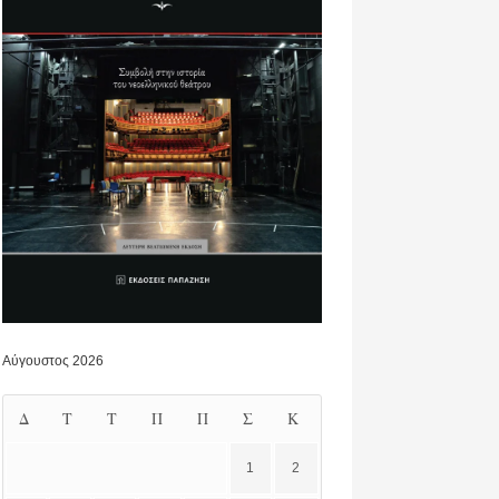
Αύγουστος 2026
Δ
Τ
Τ
Π
Π
Σ
Κ
1
2