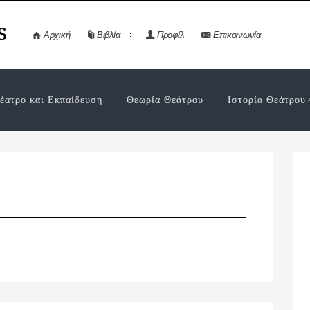
s
Αρχική
Βιβλία
Προφίλ
Επικοινωνία
έατρο και Εκπαίδευση
Θεωρία Θεάτρου
Ιστορία Θεάτρου