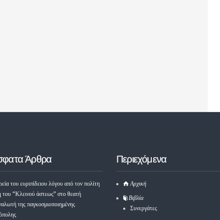
σφατα Άρθρα
Περιεχόμενα
εία του ευριπίδειου λόγου από τον πολίτη
Αρχική
ή του “Κλεινού άστεως” στο θεατή
Βιβλία
ναλωτή της παγκοσμιοποιημένης
Συνεργάτες
όπολης