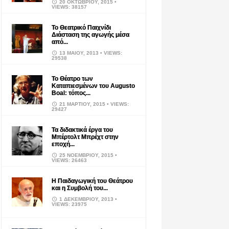
20 ΟΚΤΩΒΡΊΟΥ, 2015
•
VIEWS: 38157
Το Θεατρικό Παιχνίδι
Διάσταση της αγωγής μέσα
από...
13 ΜΑΪ́ΟΥ, 2013
• VIEWS:
29538
Το Θέατρο των
Καταπιεσμένων του Augusto
Boal: τόπος...
21 ΜΑΡΤΊΟΥ, 2015
• VIEWS:
29427
Τα διδακτικά έργα του
Μπέρτολτ Μπρέχτ στην
εποχή...
25 ΝΟΕΜΒΡΊΟΥ, 2015
•
VIEWS: 26463
Η Παιδαγωγική του Θεάτρου
και η Συμβολή του...
1 ΔΕΚΕΜΒΡΊΟΥ, 2013
•
VIEWS: 23975