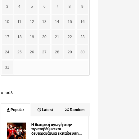
3
4
5
6
7
8
9
10
11
12
13
14
15
16
17
18
19
20
21
22
23
24
25
26
27
28
29
30
31
« Ιούλ
Popular
Latest
Random
Η θεατρική αγωγή στην
πρωτοβάθμια και
δευτεροβάθμια εκπαίδευση....