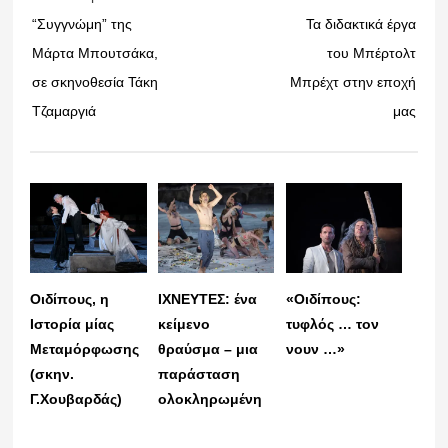
“Συγγνώμη” της
Τα διδακτικά έργα
Μάρτα Μπουτσάκα,
του Μπέρτολτ
σε σκηνοθεσία Τάκη
Μπρέχτ στην εποχή
Τζαμαργιά
μας
Οιδίπους, η
ΙΧΝΕΥΤΕΣ: ένα
«Οιδίπους:
Ιστορία μίας
κείμενο
τυφλός … τον
Μεταμόρφωσης
θραύσμα – μια
νουν …»
(σκην.
παράσταση
Γ.Χουβαρδάς)
ολοκληρωμένη