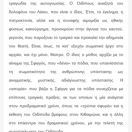
τραγωδία της αυτογνωσίας. Ο Οιδίπους αναζητά τον
δολοφόνο του Λάιου, που είναι ο ίδιος. Έτσι, το έγκλημα, η
πατροκτονία, αλλά και η συναφής αιμομιξία ως ηθικής
φύσεως κακούργημα, προσκρούει στην άγνοια του εαυτού,
γεγονός που παροξύνει το τραγικό και προκαλεί την αδημονία
του θεατή. Είναι, ίσως, το κατ’ εξοχήν σωματικό έργο στο
αρχαίο, και όχι μόνο, θέατρο. Ο ίδιος ο μύθος αρχίζει με το
αίνιγμα της Σφιγγός, που «δένει» τα πόδια, που υπαινίσσεται
τη σωματικότητα της ανθρώπινης υπόστασης ως
αινιγματικής, μυστικής, αδιάγνωστης υπόστασης. Η
«απορία» που βάζει η Σφίγγα για τα πόδια συνεχίζεται με
επίπονες τραγικές πράξεις, εκ των οποίων η μία ανάγεται
στον προδραματικό χρόνο, όπως τα «τρύπια σφυρά» και η
έκθεση του Οιδίποδα βρέφους στον Κιθαιρώνα, και η άλλη
στο επίκεντρο του δραματικού χρόνου, με την τελετή της
αυτοτύφλωσης του Οιδίποδα.