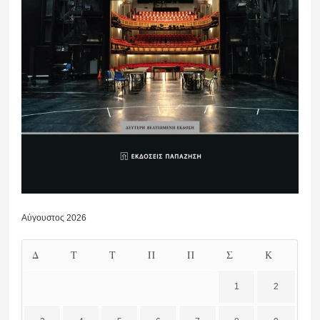
Αύγουστος 2026
Δ
Τ
Τ
Π
Π
Σ
Κ
1
2